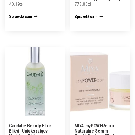
Skórę Z
40,19
zł
775,00
zł
Sprawdź sam
Sprawdź sam
Caudalie Beauty Elixir
MIYA myPOWERelixir
Eliksir Upiększający
Naturalne Serum