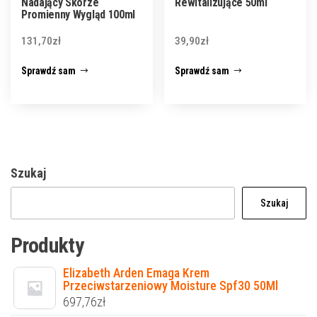
Nadający Skórze
Rewitalizujące 50ml
Promienny Wygląd 100ml
131,70
zł
39,90
zł
Sprawdź sam
Sprawdź sam
Szukaj
Szukaj
Produkty
Elizabeth Arden Emaga Krem
Przeciwstarzeniowy Moisture Spf30 50Ml
697,76
zł