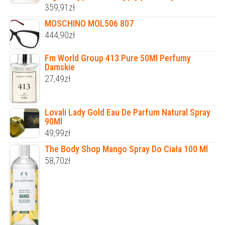
359,91
zł
MOSCHINO MOL506 807
444,90
zł
Fm World Group 413 Pure 50Ml Perfumy
Damskie
27,49
zł
Lovali Lady Gold Eau De Parfum Natural Spray
90Ml
49,99
zł
The Body Shop Mango Spray Do Ciała 100 Ml
58,70
zł