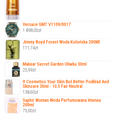
Versace GMT V1109/0017
1 898,00
zł
Jimmy Boyd Forest Woda Kolońska 200Ml
111,74
zł
Makear Secret Garden Oliwka 30ml
25,99
zł
It Cosmetics Your Skin But Better Podkład And
Skincare 30ml - 10.5 Fair Neutral
138,60
zł
Saphir Woman Woda Perfumowana Atenea
200ml
75,00
zł