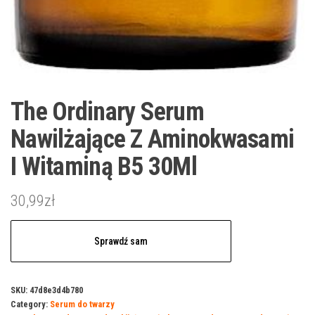
The Ordinary Serum
Nawilżające Z Aminokwasami
I Witaminą B5 30Ml
30,99
zł
Sprawdź sam
SKU:
47d8e3d4b780
Category:
Serum do twarzy