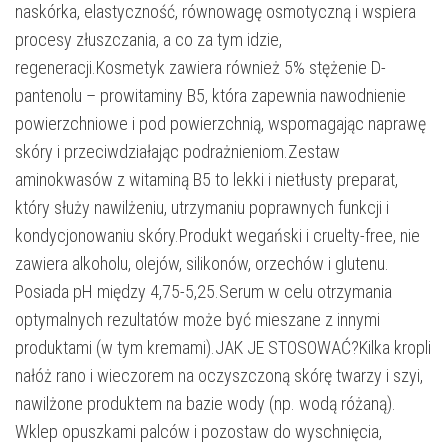
naskórka, elastyczność, równowagę osmotyczną i wspiera
procesy złuszczania, a co za tym idzie,
regeneracji.Kosmetyk zawiera również 5% stężenie D-
pantenolu – prowitaminy B5, która zapewnia nawodnienie
powierzchniowe i pod powierzchnią, wspomagając naprawę
skóry i przeciwdziałając podrażnieniom.Zestaw
aminokwasów z witaminą B5 to lekki i nietłusty preparat,
który służy nawilżeniu, utrzymaniu poprawnych funkcji i
kondycjonowaniu skóry.Produkt wegański i cruelty-free, nie
zawiera alkoholu, olejów, silikonów, orzechów i glutenu.
Posiada pH między 4,75-5,25.Serum w celu otrzymania
optymalnych rezultatów może być mieszane z innymi
produktami (w tym kremami).JAK JE STOSOWAĆ?Kilka kropli
nałóż rano i wieczorem na oczyszczoną skórę twarzy i szyi,
nawilżone produktem na bazie wody (np. wodą różaną).
Wklep opuszkami palców i pozostaw do wyschnięcia,