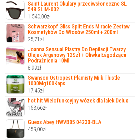
Saint Laurent Okulary przeciwsłoneczne SL
548 SLIM-002
1 540,00
zł
Schwarzkopf Gliss Split Ends Miracle Zestaw
Kosmetyków Do Włosów 250ml + 200ml
25,71
zł
Joanna Sensual Plastry Do Depilacji Twarzy
Olejek Arganowy 12Szt + Oliwka Łagodząca
Podrażnienia 10Ml
8,99
zł
Swanson Ostropest Plamisty Milk Thistle
1000Mg100Kaps
17,45
zł
hot hit Wielofunkcyjny wózek dla lalek Delux
153,66
zł
Guess Abey HWVB85 04230-BLA
459,00
zł