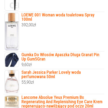
LOEWE 001 Woman woda toaletowa Spray
100ml
392,00
zł
Gumka Do Włosów Apaszka Długa Granat Pin
Up Gum5Gran
9,60
zł
Sarah Jessica Parker Lovely woda
perfumowana 50ml
55,90
zł
Lancome Absolue Yeux Premium Bx
Regenerating And Replenishing Eye Care Krem
regenerująco-nawilżający pod oczy 20ml