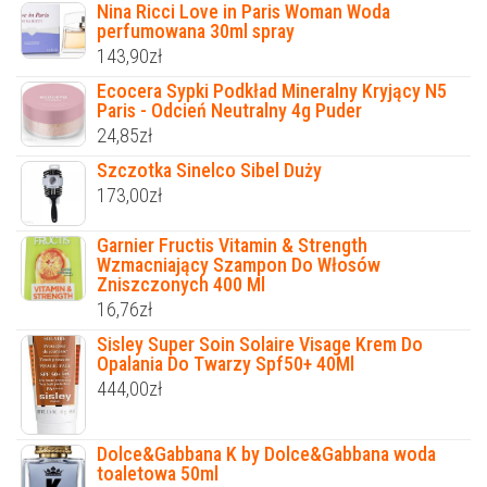
Nina Ricci Love in Paris Woman Woda
perfumowana 30ml spray
143,90
zł
Ecocera Sypki Podkład Mineralny Kryjący N5
Paris - Odcień Neutralny 4g Puder
24,85
zł
Szczotka Sinelco Sibel Duży
173,00
zł
Garnier Fructis Vitamin & Strength
Wzmacniający Szampon Do Włosów
Zniszczonych 400 Ml
16,76
zł
Sisley Super Soin Solaire Visage Krem Do
Opalania Do Twarzy Spf50+ 40Ml
444,00
zł
Dolce&Gabbana K by Dolce&Gabbana woda
toaletowa 50ml