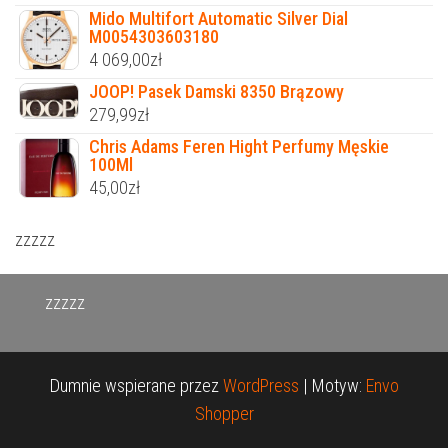
Mido Multifort Automatic Silver Dial
M0054303603180
4 069,00
zł
JOOP! Pasek Damski 8350 Brązowy
279,99
zł
Chris Adams Feren Hight Perfumy Męskie
100Ml
45,00
zł
zzzzz
zzzzz
Dumnie wspierane przez
WordPress
|
Motyw:
Envo
Shopper