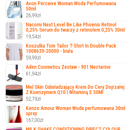
Avon Perceive Woman Woda Perfumowana
50ml
26,99
zł
Nacomi Next Level Be Like Phoenix Retinol
0,25% Serum do twarzy z retinolem 0,25% 30ml
19,54
zł
Koszulka Tom Tailor T-Shirt In Double Pack
1008639-20000 - biała
59,99
zł
Aden Cosmetics Zestaw - 901 Nectarine
61,94
zł
Mel Skin Odmładzający Krem Do Cery Dojrzałej
Z Koenzymem Q10 I Witaminą E 50Ml
52,79
zł
Kenzo Amour Woman Woda perfumowana 30ml
spray
167,00
zł
MILK SHAKE CONDITIONING DIRECT COLOUR