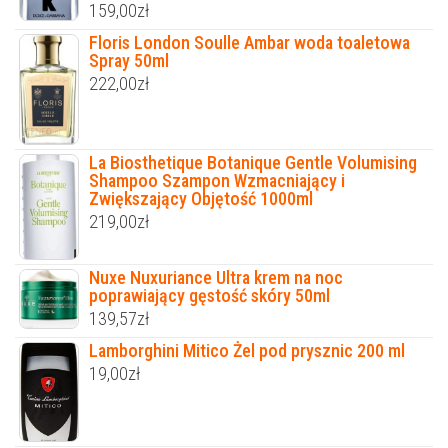
159,00
zł
Floris London Soulle Ambar woda toaletowa
Spray 50ml
222,00
zł
La Biosthetique Botanique Gentle Volumising
Shampoo Szampon Wzmacniający i
Zwiększający Objętość 1000ml
219,00
zł
Nuxe Nuxuriance Ultra krem na noc
poprawiający gęstość skóry 50ml
139,57
zł
Lamborghini Mitico Żel pod prysznic 200 ml
19,00
zł