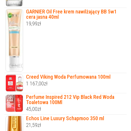
GARNIER Oil Free krem nawilżający BB 5w1
cera jasna 40ml
19,99
zł
Creed Viking Woda Perfumowana 100ml
1 167,00
zł
Perfume Inspired 212 Vip Black Red Woda
Toaletowa 100Ml
45,00
zł
Echos Line Luxury Schapmoo 350 ml
21,59
zł