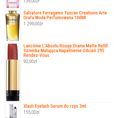
139,00
zł
Salvatore Ferragamo Tuscan Creations Arte
Orafa Woda Perfumowana 100Ml
1 299,00
zł
Lancôme L’Absolu Rouge Drama Matte Refill
Szminka Matująca Napełnienie Odcień 295
Rendez-Vous
92,00
zł
Xlash Eyelash Serum do rzęs 3ml
155,00
zł