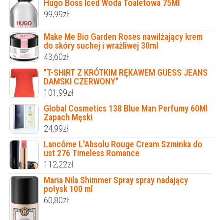
Hugo Boss Iced Woda Toaletowa 75Ml
99,99
zł
Make Me Bio Garden Roses nawilżający krem
do skóry suchej i wrażliwej 30ml
43,60
zł
"T-SHIRT Z KRÓTKIM RĘKAWEM GUESS JEANS
DAMSKI CZERWONY"
101,99
zł
Global Cosmetics 138 Blue Man Perfumy 60Ml
Zapach Męski
24,99
zł
Lancôme L'Absolu Rouge Cream Szminka do
ust 276 Timeless Romance
112,22
zł
Maria Nila Shimmer Spray spray nadający
połysk 100 ml
60,80
zł