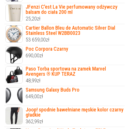
JFenzi C'est La Vie perfumowany odżywczy
balsam do ciała 200 ml
25,20
zł
Cartier Ballon Bleu de Automatic Silver Dial
Stainless Steel W2BB0023
53 659,00
zł
Poc Corpora Czarny
690,00
zł
Paso Torba sportowa na zamek Marvel
Avengers ® KUP TERAZ
48,99
zł
Samsung Galaxy Buds Pro
649,00
zł
Joop! spodnie bawełniane męskie kolor czarny
gładkie
362,99
zł