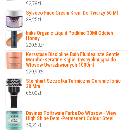
92,78
zł
Sylveco Face Cream Krem Do Twarzy 50 Ml
38,25
zł
Inika Organic Liquid Podkład 30Ml Odcień
Honey
220,50
zł
Kerastase Discipline Bain Fluidealiste Gentle
Morpho-Keratine Kąpiel Dyscyplinująca do
Włosów Uwrażliwionych 1000ml
229,99
zł
Steinhart Szczotka Termiczna Ceramic Ionic -
20 Mm
65,00
zł
Davines Półtrwała Farba Do Włosów - View
High Shine Demi-Permanent Colour Steel
59,21
zł