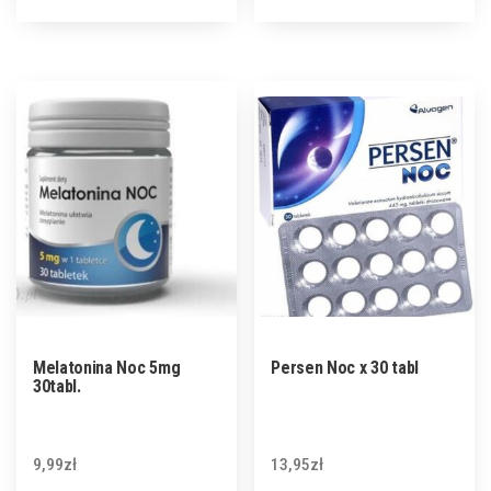
Melatonina Noc 5mg
Persen Noc x 30 tabl
30tabl.
9,99
zł
13,95
zł