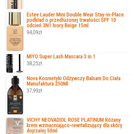
Estee Lauder Mini Double Wear Stay-in-Place
podkład o przedłużonej trwałości SPF 10
odcień 3N1 Ivory Beige 15ml
94,09
zł
MIYO Super Lash Mascara 3 in 1
38,25
zł
Nova Kosmetyki Odżywczy Balsam Do Ciała
Manufaktura 250Ml
37,99
zł
VICHY NEOVADIOL ROSE PLATINUM Różany
krem wzmacniająco-rewitalizujący dla skóry
dojrzałej 50ml