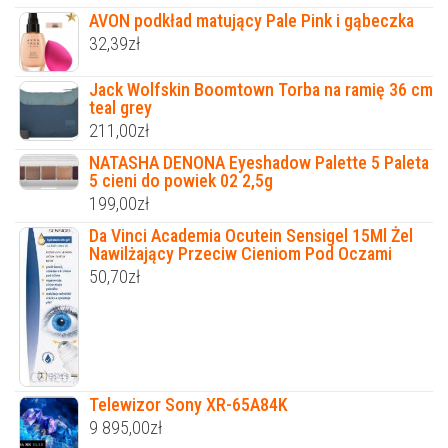
AVON podkład matujący Pale Pink i gąbeczka
32,39
zł
Jack Wolfskin Boomtown Torba na ramię 36 cm
teal grey
211,00
zł
NATASHA DENONA Eyeshadow Palette 5 Paleta
5 cieni do powiek 02 2,5g
199,00
zł
Da Vinci Academia Ocutein Sensigel 15Ml Żel
Nawilżający Przeciw Cieniom Pod Oczami
50,70
zł
Telewizor Sony XR-65A84K
9 895,00
zł