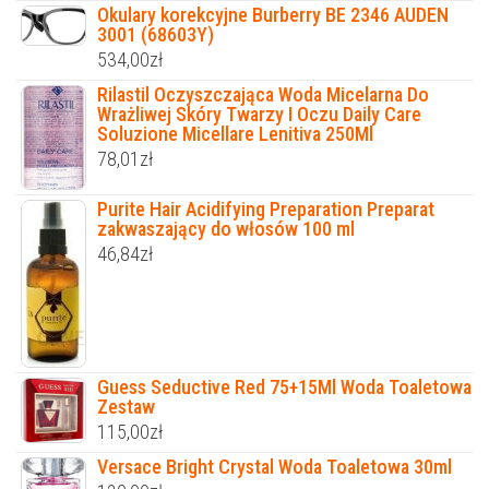
Okulary korekcyjne Burberry BE 2346 AUDEN
3001 (68603Y)
534,00
zł
Rilastil Oczyszczająca Woda Micelarna Do
Wrażliwej Skóry Twarzy I Oczu Daily Care
Soluzione Micellare Lenitiva 250Ml
78,01
zł
Purite Hair Acidifying Preparation Preparat
zakwaszający do włosów 100 ml
46,84
zł
Guess Seductive Red 75+15Ml Woda Toaletowa
Zestaw
115,00
zł
Versace Bright Crystal Woda Toaletowa 30ml