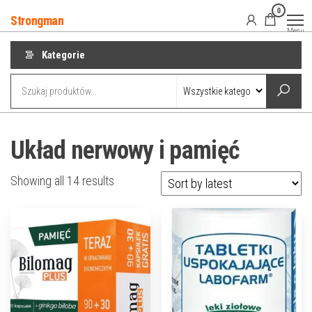
Przejdź
0
Strongman
do
Menu
treści
Kategorie
Układ nerwowy i pamięć
Showing all 14 results