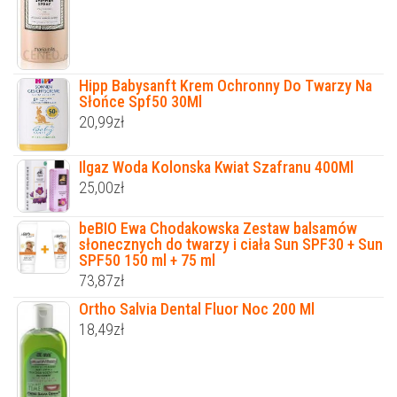
Hipp Babysanft Krem Ochronny Do Twarzy Na
Słońce Spf50 30Ml
20,99
zł
Ilgaz Woda Kolonska Kwiat Szafranu 400Ml
25,00
zł
beBIO Ewa Chodakowska Zestaw balsamów
słonecznych do twarzy i ciała Sun SPF30 + Sun
SPF50 150 ml + 75 ml
73,87
zł
Ortho Salvia Dental Fluor Noc 200 Ml
18,49
zł