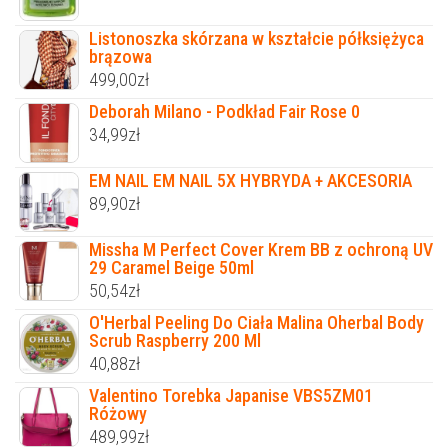
Listonoszka skórzana w kształcie półksiężyca
brązowa
499,00
zł
Deborah Milano - Podkład Fair Rose 0
34,99
zł
EM NAIL EM NAIL 5X HYBRYDA + AKCESORIA
89,90
zł
Missha M Perfect Cover Krem BB z ochroną UV
29 Caramel Beige 50ml
50,54
zł
O'Herbal Peeling Do Ciała Malina Oherbal Body
Scrub Raspberry 200 Ml
40,88
zł
Valentino Torebka Japanise VBS5ZM01
Różowy
489,99
zł