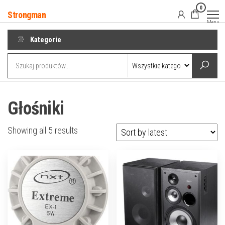
Przejdź
0
Strongman
do
Menu
treści
Kategorie
Głośniki
Showing all 5 results