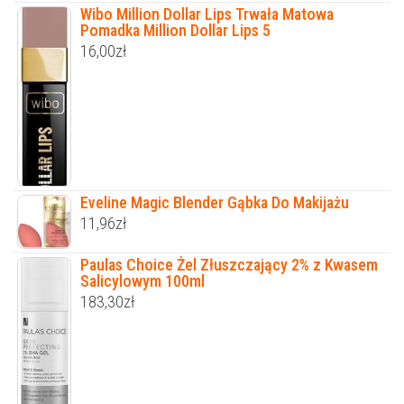
Wibo Million Dollar Lips Trwała Matowa
Pomadka Million Dollar Lips 5
16,00
zł
Eveline Magic Blender Gąbka Do Makijażu
11,96
zł
Paulas Choice Żel Złuszczający 2% z Kwasem
Salicylowym 100ml
183,30
zł