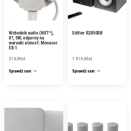
Wzbudnik audio (NXT*),
Edifier R2850DB
8?, 5W, odporny na
warunki atmosf. Monacor
EX-1
214,00
zł
1 019,00
zł
Sprawdź sam
Sprawdź sam