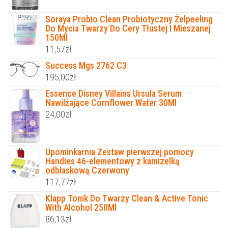
Soraya Probio Clean Probiotyczny Żelpeeling
Do Mycia Twarzy Do Cery Tłustej I Mieszanej
150Ml
11,57
zł
Success Mgs 2762 C3
195,00
zł
Essence Disney Villains Ursula Serum
Nawilżające Cornflower Water 30Ml
24,00
zł
Upominkarnia Zestaw pierwszej pomocy
Handies 46-elementowy z kamizelką
odblaskową Czerwony
117,77
zł
Klapp Tonik Do Twarzy Clean & Active Tonic
With Alcohol 250Ml
86,13
zł