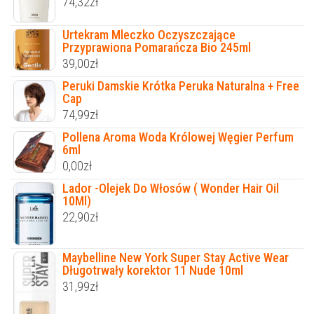
74,32
zł
Urtekram Mleczko Oczyszczające
Przyprawiona Pomarańcza Bio 245ml
39,00
zł
Peruki Damskie Krótka Peruka Naturalna + Free
Cap
74,99
zł
Pollena Aroma Woda Królowej Węgier Perfum
6ml
0,00
zł
Lador -Olejek Do Włosów ( Wonder Hair Oil
10Ml)
22,90
zł
Maybelline New York Super Stay Active Wear
Długotrwały korektor 11 Nude 10ml
31,99
zł