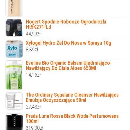
Hogert Spodnie Robocze Ogrodniczki
Ht5K271-Ld
44,99
zł
Xylogel Hydro Żel Do Nosa w Sprayu 10g
8,39
zł
Eveline Bio Organic Balsam Ujędrniająco-
Nawilżający Do Ciała Aloes 650Ml
14,16
zł
The Ordinary Squalane Cleanser Nawilżająca
Emulsja Oczyszczająca 50ml
27,43
zł
Prada Luna Rossa Black Woda Perfumowana
100ml
319,00
zł