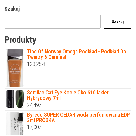
Szukaj
Szukaj
Produkty
Tind Of Norway Omega Podkład - Podkład Do
Twarzy 6 Caramel
123,25
zł
Semilac Cat Eye Kocie Oko 610 lakier
Hybrydowy 7ml
24,49
zł
Byredo SUPER CEDAR woda perfumowana EDP
2ml PRÓBKA
17,00
zł