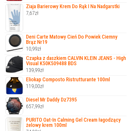
Ziaja Barierowy Krem Do Rąk I Na Nadgarstki
7,67
zł
Deni Carte Matowy Cień Do Powiek Ciemny
Brąz Nr19
10,99
zł
Czapka z daszkiem CALVIN KLEIN JEANS - High
Visual K50K509488 BDS
139,99
zł
Eliokap Composto Ristrutturante 100ml
119,00
zł
Diesel Mr Daddy Dz7395
657,99
zł
PURITO Oat-In Calming Gel Cream łagodzący
żelowy krem 100ml