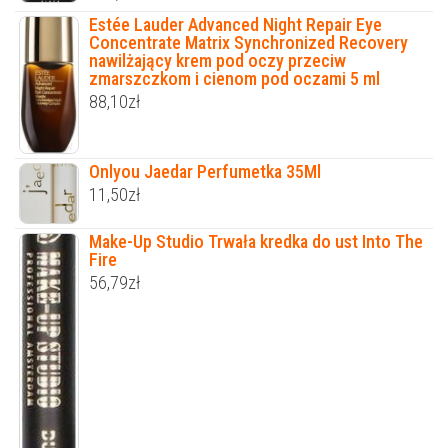
Estée Lauder Advanced Night Repair Eye
Concentrate Matrix Synchronized Recovery
nawilżający krem pod oczy przeciw
zmarszczkom i cienom pod oczami 5 ml
88,10
zł
Onlyou Jaedar Perfumetka 35Ml
11,50
zł
Make-Up Studio Trwała kredka do ust Into The
Fire
56,79
zł