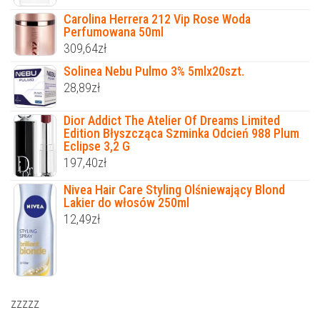
Carolina Herrera 212 Vip Rose Woda
Perfumowana 50ml
309,64
zł
Solinea Nebu Pulmo 3% 5mlx20szt.
28,89
zł
Dior Addict The Atelier Of Dreams Limited
Edition Błyszcząca Szminka Odcień 988 Plum
Eclipse 3,2 G
197,40
zł
Nivea Hair Care Styling Olśniewający Blond
Lakier do włosów 250ml
12,49
zł
zzzzz