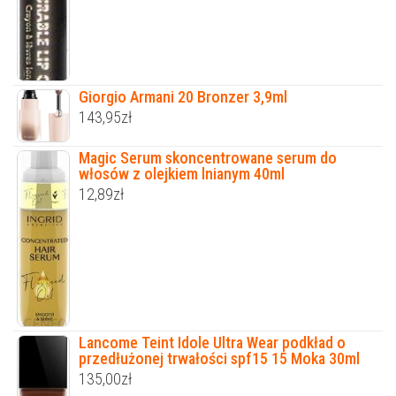
Giorgio Armani 20 Bronzer 3,9ml
143,95
zł
Magic Serum skoncentrowane serum do
włosów z olejkiem lnianym 40ml
12,89
zł
Lancome Teint Idole Ultra Wear podkład o
przedłużonej trwałości spf15 15 Moka 30ml
135,00
zł