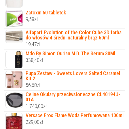
Zatoxin 60 tabletek
9,58
zł
Alfaparf Evolution of the Color Cube 3D farba
do włosów 4 średni naturalny brąz 60ml
19,47
zł
Mdo By Simon Ourian M.D. The Serum 30Ml
338,40
zł
Pupa Zestaw - Sweets Lovers Salted Caramel
Kit 2
56,68
zł
Celine Okulary przeciwsłoneczne CL40194U-
01A
1 740,00
zł
Versace Eros Flame Woda Perfumowana 100ml
229,00
zł