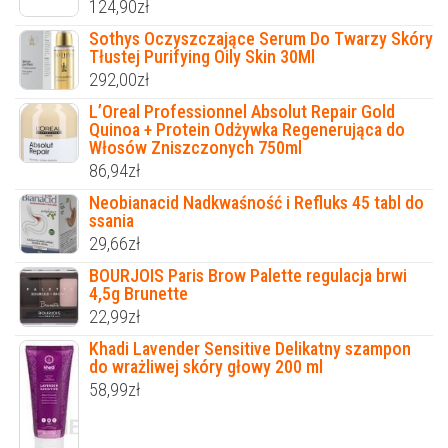
124,90
zł
Sothys Oczyszczające Serum Do Twarzy Skóry
Tłustej Purifying Oily Skin 30Ml
292,00
zł
L’Oreal Professionnel Absolut Repair Gold
Quinoa + Protein Odżywka Regenerująca do
Włosów Zniszczonych 750ml
86,94
zł
Neobianacid Nadkwaśność i Refluks 45 tabl do
ssania
29,66
zł
BOURJOIS Paris Brow Palette regulacja brwi
4,5g Brunette
22,99
zł
Khadi Lavender Sensitive Delikatny szampon
do wrażliwej skóry głowy 200 ml
58,99
zł