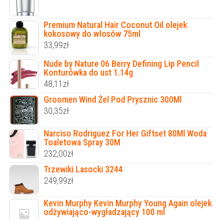
Premium Natural Hair Coconut Oil olejek
kokosowy do włosów 75ml
33,99
zł
Nude by Nature 06 Berry Defining Lip Pencil
Konturówka do ust 1.14g
48,11
zł
Groomen Wind Żel Pod Prysznic 300Ml
30,35
zł
Narciso Rodriguez For Her Giftset 80Ml Woda
Toaletowa Spray 30M
232,00
zł
Trzewiki Lasocki 3244
249,99
zł
Kevin Murphy Kevin Murphy Young Again olejek
odżywiająco-wygładzający 100 ml