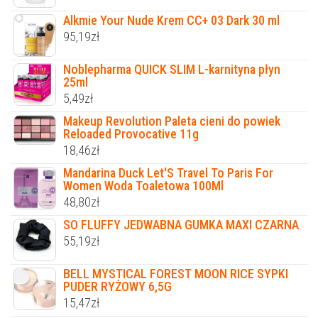
Alkmie Your Nude Krem CC+ 03 Dark 30 ml
95,19
zł
Noblepharma QUICK SLIM L-karnityna płyn
25ml
5,49
zł
Makeup Revolution Paleta cieni do powiek
Reloaded Provocative 11g
18,46
zł
Mandarina Duck Let'S Travel To Paris For
Women Woda Toaletowa 100Ml
48,80
zł
SO FLUFFY JEDWABNA GUMKA MAXI CZARNA
55,19
zł
BELL MYSTICAL FOREST MOON RICE SYPKI
PUDER RYŻOWY 6,5G
15,47
zł