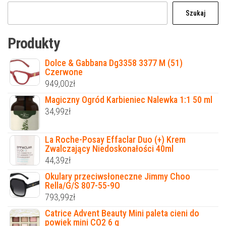
Szukaj
Produkty
Dolce & Gabbana Dg3358 3377 M (51)
Czerwone
949,00
zł
Magiczny Ogród Karbieniec Nalewka 1:1 50 ml
34,99
zł
La Roche-Posay Effaclar Duo (+) Krem
Zwalczający Niedoskonałości 40ml
44,39
zł
Okulary przeciwsłoneczne Jimmy Choo
Rella/G/S 807-55-9O
793,99
zł
Catrice Advent Beauty Mini paleta cieni do
powiek mini CO2 6 g