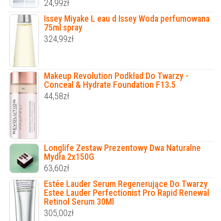
24,99
zł
Issey Miyake L eau d Issey Woda perfumowana
75ml spray
324,99
zł
Makeup Revolution Podkład Do Twarzy -
Conceal & Hydrate Foundation F13.5
44,58
zł
Longlife Zestaw Prezentowy Dwa Naturalne
Mydła 2x150G
63,60
zł
Estée Lauder Serum Regenerujące Do Twarzy
Estee Lauder Perfectionist Pro Rapid Renewal
Retinol Serum 30Ml
305,00
zł