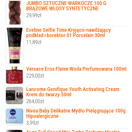
JUMBO SZTUCZNE WARKOCZE 100 G
BRĄZOWE WŁOSY SYNTETYCZNE
29,99
zł
Eveline Selfie Time Kryjąco-nawilżający
podkład i korektor 01 Porcelain 30ml
11,89
zł
Versace Eros Flame Woda Perfumowana 100ml
229,00
zł
Lancome Genifique Youth Activating Cream
Krem do twarzy 50ml
264,00
zł
Nivea Baby Delikatne Mydło Pielęgnujące 100g
Hipoalergiczne
3,99
zł