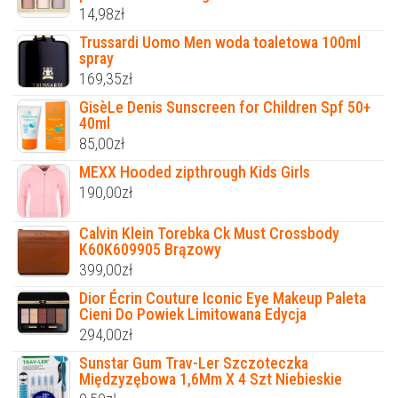
14,98
zł
Trussardi Uomo Men woda toaletowa 100ml
spray
169,35
zł
GisèLe Denis Sunscreen for Children Spf 50+
40ml
85,00
zł
MEXX Hooded zipthrough Kids Girls
190,00
zł
Calvin Klein Torebka Ck Must Crossbody
K60K609905 Brązowy
399,00
zł
Dior Écrin Couture Iconic Eye Makeup Paleta
Cieni Do Powiek Limitowana Edycja
294,00
zł
Sunstar Gum Trav-Ler Szczoteczka
Międzyzębowa 1,6Mm X 4 Szt Niebieskie