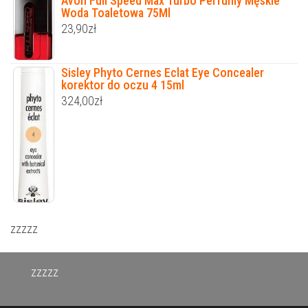
Avon Full Speed Max Turbo Perfumy Męskie
Woda Toaletowa 75Ml
23,90
zł
Sisley Phyto Cernes Eclat Eye Concealer
korektor do oczu 4 15ml
324,00
zł
zzzzz
zzzzz