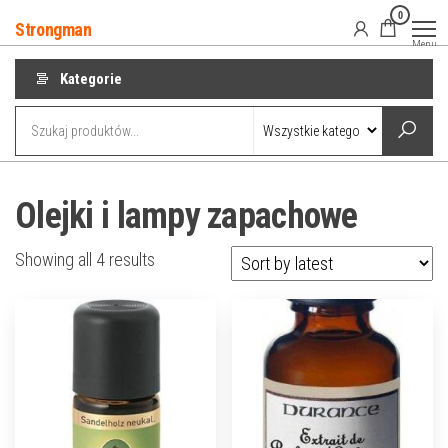
Przejdź
0
Strongman
do
Menu
treści
Kategorie
Olejki i lampy zapachowe
Showing all 4 results