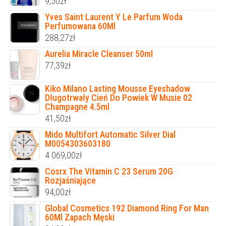
9,50
zł
Yves Saint Laurent Y Le Parfum Woda
Perfumowana 60Ml
288,27
zł
Aurelia Miracle Cleanser 50ml
77,39
zł
Kiko Milano Lasting Mousse Eyeshadow
Długotrwały Cień Do Powiek W Musie 02
Champagne 4.5ml
41,50
zł
Mido Multifort Automatic Silver Dial
M0054303603180
4 069,00
zł
Cosrx The Vitamin C 23 Serum 20G
Rozjaśniające
94,00
zł
Global Cosmetics 192 Diamond Ring For Man
60Ml Zapach Męski