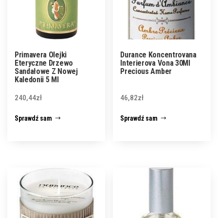
Primavera Olejki
Durance Koncentrovana
Eteryczne Drzewo
Interierova Vona 30Ml
Sandałowe Z Nowej
Precious Amber
Kaledonii 5 Ml
240,44
zł
46,82
zł
Sprawdź sam
Sprawdź sam