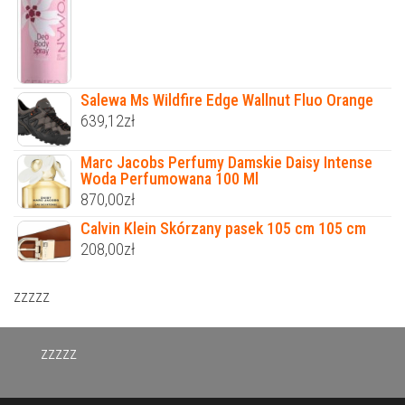
Salewa Ms Wildfire Edge Wallnut Fluo Orange
639,12
zł
Marc Jacobs Perfumy Damskie Daisy Intense
Woda Perfumowana 100 Ml
870,00
zł
Calvin Klein Skórzany pasek 105 cm 105 cm
208,00
zł
zzzzz
zzzzz