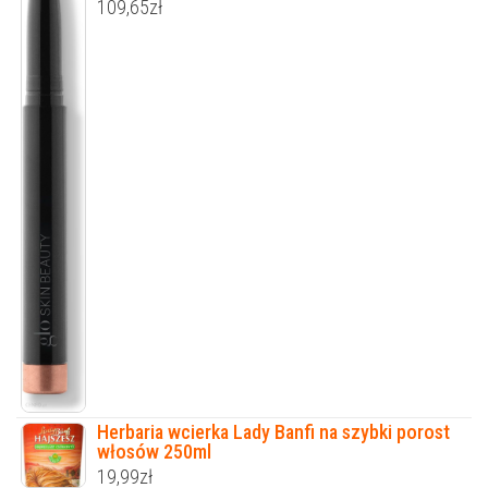
109,65
zł
Herbaria wcierka Lady Banfi na szybki porost
włosów 250ml
19,99
zł