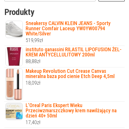
Produkty
Sneakersy CALVIN KLEIN JEANS - Sporty
Runner Comfair Laceup YW0YW00794
White/Silver
519,99
zł
instituto ganassini RILASTIL LIPOFUSION ŻEL-
KREM ANTYCELLULITOWY 200ml
88,88
zł
Makeup Revolution Cut Crease Canvas
mineralna baza pod cienie Etch Deep 4,5ml
18,09
zł
L’Oreal Paris Ekspert Wieku
Przeciwzmarszczkowy krem nawilżający na
dzień 40+ 50ml
17,40
zł