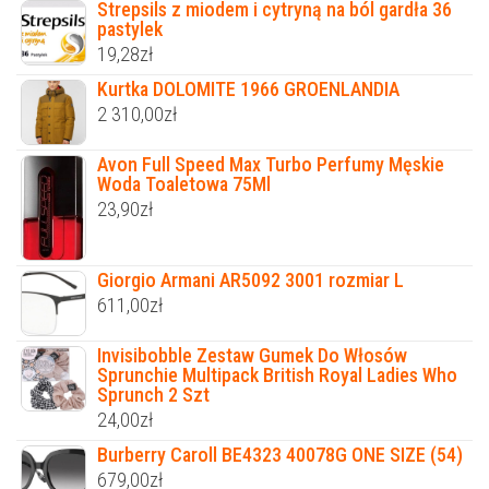
Strepsils z miodem i cytryną na ból gardła 36
pastylek
19,28
zł
Kurtka DOLOMITE 1966 GROENLANDIA
2 310,00
zł
Avon Full Speed Max Turbo Perfumy Męskie
Woda Toaletowa 75Ml
23,90
zł
Giorgio Armani AR5092 3001 rozmiar L
611,00
zł
Invisibobble Zestaw Gumek Do Włosów
Sprunchie Multipack British Royal Ladies Who
Sprunch 2 Szt
24,00
zł
Burberry Caroll BE4323 40078G ONE SIZE (54)
679,00
zł