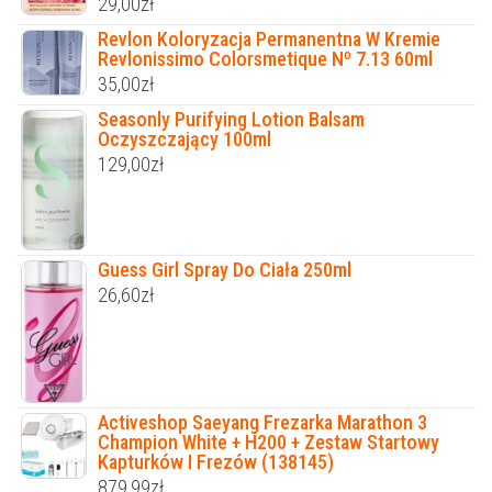
29,00
zł
Revlon Koloryzacja Permanentna W Kremie
Revlonissimo Colorsmetique Nº 7.13 60ml
35,00
zł
Seasonly Purifying Lotion Balsam
Oczyszczający 100ml
129,00
zł
Guess Girl Spray Do Ciała 250ml
26,60
zł
Activeshop Saeyang Frezarka Marathon 3
Champion White + H200 + Zestaw Startowy
Kapturków I Frezów (138145)
879,99
zł