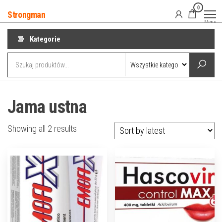
Przejdź
0
Strongman
do
Menu
treści
Kategorie
Jama ustna
Showing all 2 results