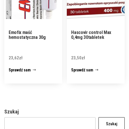
Emofix maść
Hascovir control Max
hemostatyczna 30g
0,4mg 30tabletek
23,62
zł
23,50
zł
Sprawdź sam
Sprawdź sam
Szukaj
Szukaj