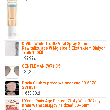
D`Alba White Truffle Vital Spray Serum
Rewitalizujące W Mgiełce Z Ekstraktem Białych
Trufli 100Ml
199,99
zł
GENTLEMAN 7071 C5
139,30
zł
Prada Okulary przeciwsłoneczne PR 50ZS-
SVF05T
1 650,00
zł
L'Oreal Paris Age Perfect Złoty Wiek Różany
Krem Wzmacniający na dzień 60+ 50ml