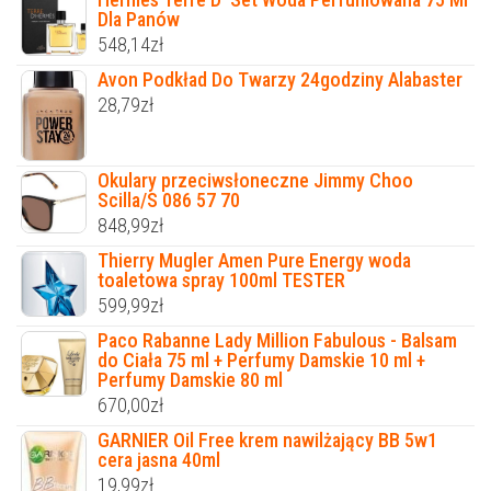
Dla Panów
548,14
zł
Avon Podkład Do Twarzy 24godziny Alabaster
28,79
zł
Okulary przeciwsłoneczne Jimmy Choo
Scilla/S 086 57 70
848,99
zł
Thierry Mugler Amen Pure Energy woda
toaletowa spray 100ml TESTER
599,99
zł
Paco Rabanne Lady Million Fabulous - Balsam
do Ciała 75 ml + Perfumy Damskie 10 ml +
Perfumy Damskie 80 ml
670,00
zł
GARNIER Oil Free krem nawilżający BB 5w1
cera jasna 40ml
19,99
zł