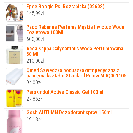
Epee Boogie Psi Rozrabiaka (02608)
145,99
zł
Paco Rabanne Perfumy Męskie Invictus Woda
Toaletowa 100Ml
600,00
zł
Acca Kappa Calycanthus Woda Perfumowana
50 Ml
210,00
zł
Qmed Szwedzka poduszka ortopedyczna z
pamięcią kształtu Standard Pillow MDQ001105
94,00
zł
Perskindol Active Classic Gel 100ml
27,86
zł
Gosh AUTUMN Dezodorant spray 150ml
19,18
zł