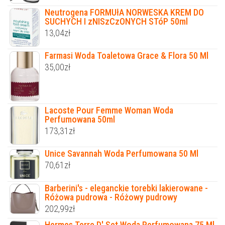
Neutrogena FORMUłA NORWESKA KREM DO
SUCHYCH I zNISzCzONYCH STóP 50ml
13,04
zł
Farmasi Woda Toaletowa Grace & Flora 50 Ml
35,00
zł
Lacoste Pour Femme Woman Woda
Perfumowana 50ml
173,31
zł
Unice Savannah Woda Perfumowana 50 Ml
70,61
zł
Barberini's - eleganckie torebki lakierowane -
Różowa pudrowa - Różowy pudrowy
202,99
zł
Hermes Terre D' Set Woda Perfumowana 75 Ml