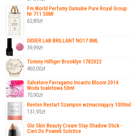
Fm World Perfumy Damskie Pure Royal Group
Nr 711 50Ml
62,89
zł
DIDIER LAB BRILLANT NO17 8ML
39,99
zł
Tommy Hilfiger Brooklyn 1782022
460,00
zł
Salvatore Ferragamo Incanto Bloom 2014
Woda toaletowa 50ml
70,90
zł
Revlon Restart Szampon wzmacniający 1000ml
131,95
zł
Glo Skin Beauty Cream Stay Shadow Stick -
Cień Do Powiek Solstice