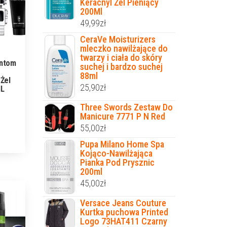
Keracnyl Żel Pieniący
200Ml
49,99
zł
CeraVe Moisturizers
mleczko nawilżające do
twarzy i ciała do skóry
antom
suchej i bardzo suchej
88ml
Żel
25,90
zł
ML
Three Swords Zestaw Do
Manicure 7771 P N Red
55,00
zł
Pupa Milano Home Spa
Kojąco-Nawilżająca
Pianka Pod Prysznic
200ml
45,00
zł
Versace Jeans Couture
Kurtka puchowa Printed
Logo 73HAT411 Czarny