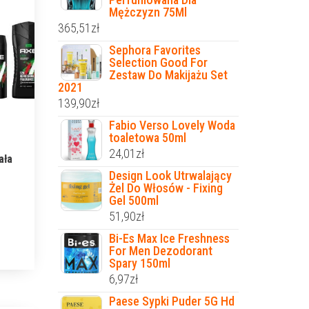
Mężczyzn 75Ml
365,51
zł
Sephora Favorites
Selection Good For
Zestaw Do Makijażu Set
2021
139,90
zł
Fabio Verso Lovely Woda
toaletowa 50ml
24,01
zł
ała
Design Look Utrwalający
Żel Do Włosów - Fixing
Gel 500ml
51,90
zł
Bi-Es Max Ice Freshness
For Men Dezodorant
Spary 150ml
6,97
zł
Paese Sypki Puder 5G Hd