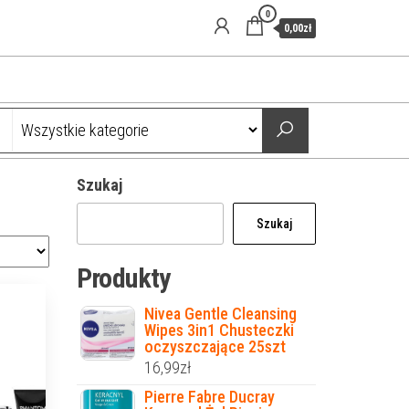
0
0,00zł
Szukaj
Szukaj
Produkty
Nivea Gentle Cleansing
Wipes 3in1 Chusteczki
oczyszczające 25szt
16,99
zł
Pierre Fabre Ducray