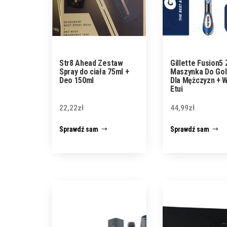
Str8 Ahead Zestaw
Gillette Fusion5
Spray do ciała 75ml +
Maszynka Do Gol
Deo 150ml
Dla Mężczyzn + 
Etui
22,22
zł
44,99
zł
Sprawdź sam
Sprawdź sam