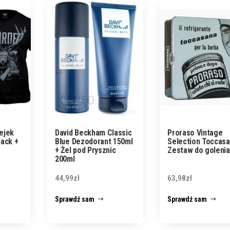
ejek
David Beckham Classic
Proraso Vintage
jack +
Blue Dezodorant 150ml
Selection Toccas
+ Żel pod Prysznic
Zestaw do golenia
200ml
44,99
zł
63,98
zł
Sprawdź sam
Sprawdź sam