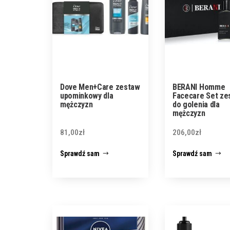
Dove Men+Care zestaw
BERANI Homme
upominkowy dla
Facecare Set ze
mężczyzn
do golenia dla
mężczyzn
81,00
zł
206,00
zł
Sprawdź sam
Sprawdź sam