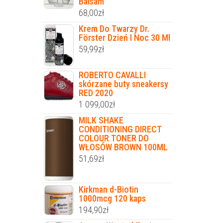
Balsam
68,00
zł
Krem Do Twarzy Dr.
Förster Dzień I Noc 30 Ml
59,99
zł
ROBERTO CAVALLI
skórzane buty sneakersy
RED 2020
1 099,00
zł
MILK SHAKE
CONDITIONING DIRECT
COLOUR TONER DO
WŁOSÓW BROWN 100ML
51,69
zł
Kirkman d-Biotin
1000mcg 120 kaps
194,90
zł