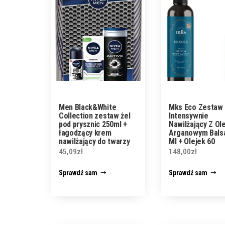
Men Black&White
Mks Eco Zestaw
Collection zestaw żel
Intensywnie
pod prysznic 250ml +
Nawilżający Z Ol
łagodzący krem
Arganowym Bals
nawilżający do twarzy
Ml + Olejek 60
75ml + antyperspirant
45,09
zł
148,00
zł
roll-on 50ml
Sprawdź sam
Sprawdź sam