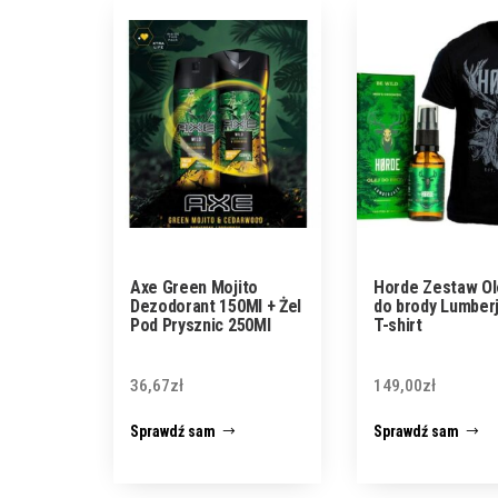
Axe Green Mojito
Horde Zestaw Ol
Dezodorant 150Ml + Żel
do brody Lumber
Pod Prysznic 250Ml
T-shirt
36,67
zł
149,00
zł
Sprawdź sam
Sprawdź sam