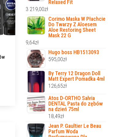
Relaxed Fit
3 219,00
zł
Corimo Maska W Płachcie
Do Twarzy Z Aloesem
Aloe Restoring Sheet
Mask 22 G
9,64
zł
Hugo boss HB1513093
ów
595,00
zł
By Terry 12 Dragon Doll
Matt Expert Pomadka 4ml
126,65
zł
Atos D-ORTHO Salvia
DENTAL Pasta do zębów
na dzień 75ml
18,49
zł
Jean P. Gaultier Le Beau
Parfum Woda
Perfumowana Dla