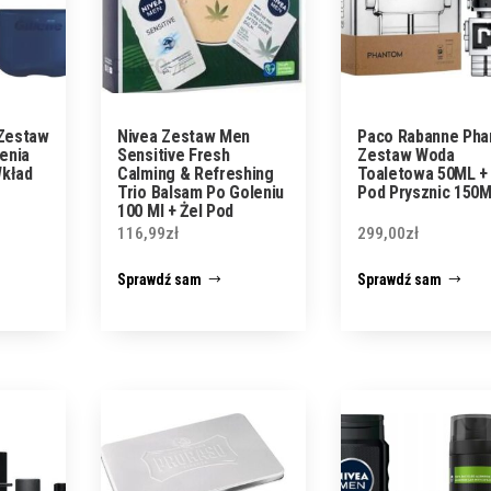
 Zestaw
Nivea Zestaw Men
Paco Rabanne Ph
enia
Sensitive Fresh
Zestaw Woda
Wkład
Calming & Refreshing
Toaletowa 50ML + 
Trio Balsam Po Goleniu
Pod Prysznic 150
100 Ml + Żel Pod
Prysznic 250
116,99
zł
299,00
zł
Antyperspirant 150
Sprawdź sam
Sprawdź sam