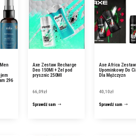
 Men
Axe Zestaw Recharge
Axe Africa Zestaw
Deo 150Ml + Żel pod
Upominkowy Do Ci
ejem
prysznic 250Ml
Dla Mężczyzn
am 296
66,09
zł
40,10
zł
Sprawdź sam
Sprawdź sam