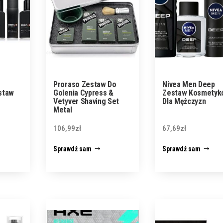
Proraso Zestaw Do
Nivea Men Deep
staw
Golenia Cypress &
Zestaw Kosmetyk
Vetyver Shaving Set
Dla Mężczyzn
Metal
106,99
zł
67,69
zł
Sprawdź sam
Sprawdź sam