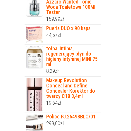
Azzaro Wanted Tonic
Woda Toaletowa 100Ml
Tester
159,99
zł
Pueria DUO x 90 kaps
44,57
zł
tołpa. intima,
regenerujący płyn do
higieny intymnej MINI 75
ml
8,29
zł
Makeup Revolution
Conceal and Define
Concealer Korektor do
twarzy C18 3,4ml
19,64
zł
Police PJ.26498BLC/01
299,00
zł