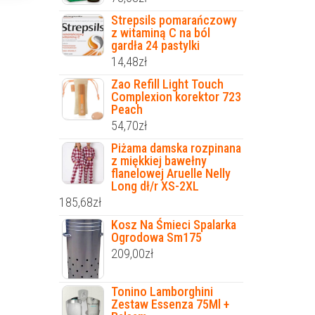
Strepsils pomarańczowy
z witaminą C na ból
gardła 24 pastylki
14,48
zł
Zao Refill Light Touch
Complexion korektor 723
Peach
54,70
zł
Piżama damska rozpinana
z miękkiej bawełny
flanelowej Aruelle Nelly
Long dł/r XS-2XL
185,68
zł
Kosz Na Śmieci Spalarka
Ogrodowa Sm175
209,00
zł
Tonino Lamborghini
Zestaw Essenza 75Ml +