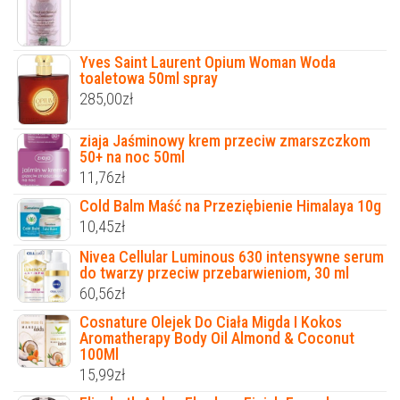
Yves Saint Laurent Opium Woman Woda
toaletowa 50ml spray
285,00
zł
ziaja Jaśminowy krem przeciw zmarszczkom
50+ na noc 50ml
11,76
zł
Cold Balm Maść na Przeziębienie Himalaya 10g
10,45
zł
Nivea Cellular Luminous 630 intensywne serum
do twarzy przeciw przebarwieniom, 30 ml
60,56
zł
Cosnature Olejek Do Ciała Migda I Kokos
Aromatherapy Body Oil Almond & Coconut
100Ml
15,99
zł