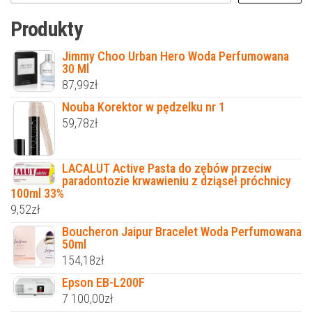
Produkty
Jimmy Choo Urban Hero Woda Perfumowana
30 Ml
87,99
zł
Nouba Korektor w pędzelku nr 1
59,78
zł
LACALUT Active Pasta do zębów przeciw
paradontozie krwawieniu z dziąseł próchnicy
100ml 33%
9,52
zł
Boucheron Jaipur Bracelet Woda Perfumowana
50ml
154,18
zł
Epson EB-L200F
7 100,00
zł