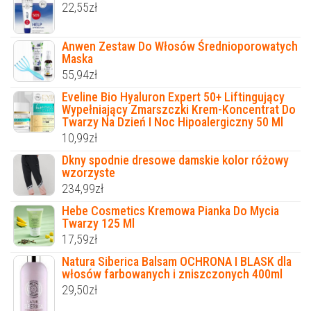
22,55
zł
Anwen Zestaw Do Włosów Średnioporowatych
Maska
55,94
zł
Eveline Bio Hyaluron Expert 50+ Liftingujący
Wypełniający Zmarszczki Krem-Koncentrat Do
Twarzy Na Dzień I Noc Hipoalergiczny 50 Ml
10,99
zł
Dkny spodnie dresowe damskie kolor różowy
wzorzyste
234,99
zł
Hebe Cosmetics Kremowa Pianka Do Mycia
Twarzy 125 Ml
17,59
zł
Natura Siberica Balsam OCHRONA I BLASK dla
włosów farbowanych i zniszczonych 400ml
29,50
zł