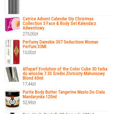
Catrice Advent Calendar Diy Christmas
Collection 3 Face & Body Set Kalendarz
Adwentowy
275,00
zł
Perfumy Damskie 307 Seductiom Woman
Perfum.33Ml
10,00
zł
Alfaparf Evolution of the Color Cube 3D farba
do włosów 7.35 Średni Złotcisty Mahoniowy
Blond 60ml
17,44
zł
Purite Body Butter Tangerine Masło Do Ciała
Mandarynka 120ml
52,99
zł