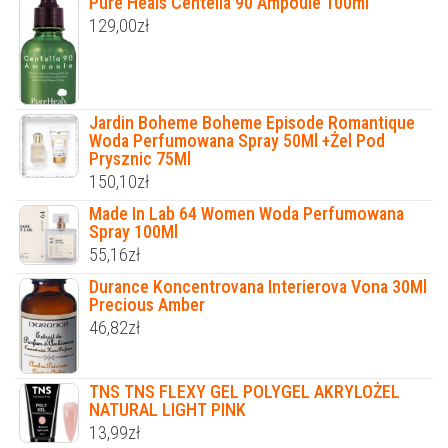
Pure Heals Centella 90 Ampoule 100ml
129,00
zł
Jardin Boheme Boheme Episode Romantique
Woda Perfumowana Spray 50Ml +Żel Pod
Prysznic 75Ml
150,10
zł
Made In Lab 64 Women Woda Perfumowana
Spray 100Ml
55,16
zł
Durance Koncentrovana Interierova Vona 30Ml
Precious Amber
46,82
zł
TNS TNS FLEXY GEL POLYGEL AKRYLOŻEL
NATURAL LIGHT PINK
13,99
zł