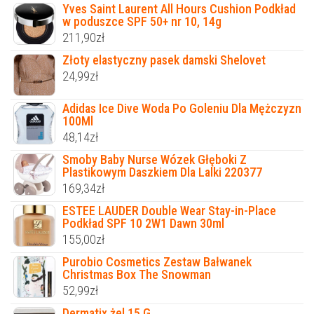
Yves Saint Laurent All Hours Cushion Podkład
w poduszce SPF 50+ nr 10, 14g
211,90
zł
Złoty elastyczny pasek damski Shelovet
24,99
zł
Adidas Ice Dive Woda Po Goleniu Dla Mężczyzn
100Ml
48,14
zł
Smoby Baby Nurse Wózek Głęboki Z
Plastikowym Daszkiem Dla Lalki 220377
169,34
zł
ESTEE LAUDER Double Wear Stay-in-Place
Podkład SPF 10 2W1 Dawn 30ml
155,00
zł
Purobio Cosmetics Zestaw Bałwanek
Christmas Box The Snowman
52,99
zł
Dermatix żel 15 G