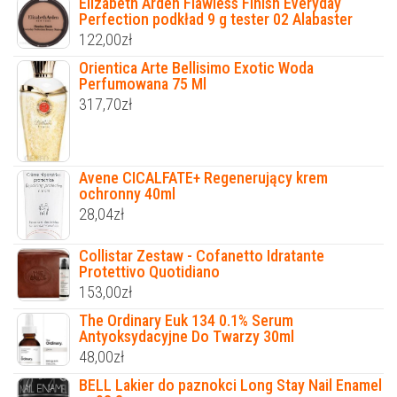
Elizabeth Arden Flawless Finish Everyday
Perfection podkład 9 g tester 02 Alabaster
122,00
zł
Orientica Arte Bellisimo Exotic Woda
Perfumowana 75 Ml
317,70
zł
Avene CICALFATE+ Regenerujący krem
ochronny 40ml
28,04
zł
Collistar Zestaw - Cofanetto Idratante
Protettivo Quotidiano
153,00
zł
The Ordinary Euk 134 0.1% Serum
Antyoksydacyjne Do Twarzy 30ml
48,00
zł
BELL Lakier do paznokci Long Stay Nail Enamel