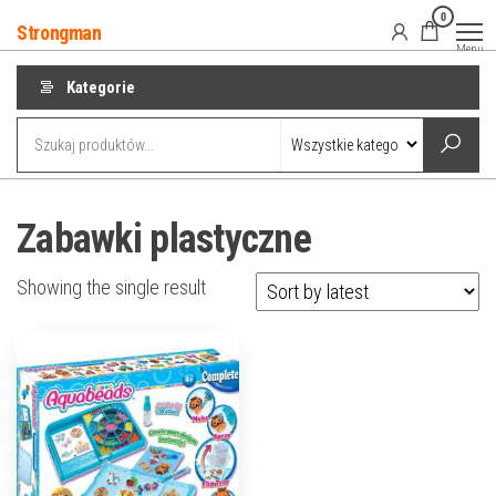
Przejdź
0
Strongman
do
Menu
treści
Kategorie
Zabawki plastyczne
Showing the single result