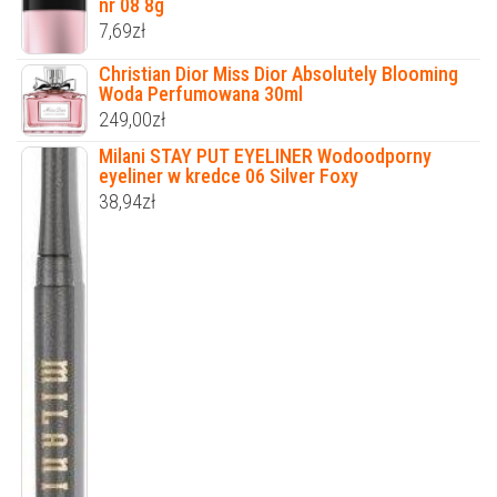
nr 08 8g
7,69
zł
Christian Dior Miss Dior Absolutely Blooming
Woda Perfumowana 30ml
249,00
zł
Milani STAY PUT EYELINER Wodoodporny
eyeliner w kredce 06 Silver Foxy
38,94
zł