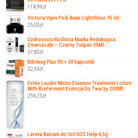
114,99
zł
Victoria Vynn Pedi Base Light Rose 15 ml
25,00
zł
Uzdrovisco Roślinna Maska Redukująca
Zmarszczki – Czarny Tulipan 50Ml
37,80
zł
Bilomag Plus 90 + 30 kapsułek
32,59
zł
Estée Lauder Micro Essence Treatment Lotion
With BioFerment Esencja Do Twarzy 200Ml
259,25
zł
Lavera Balsam do Ust SOS Help 4,5g