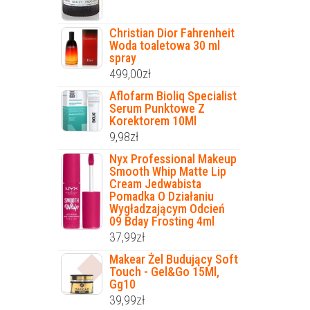
Christian Dior Fahrenheit
Woda toaletowa 30 ml
spray
499,00
zł
Aflofarm Bioliq Specialist
Serum Punktowe Z
Korektorem 10Ml
9,98
zł
Nyx Professional Makeup
Smooth Whip Matte Lip
Cream Jedwabista
Pomadka O Działaniu
Wygładzającym Odcień
09 Bday Frosting 4ml
37,99
zł
Makear Żel Budujący Soft
Touch - Gel&Go 15Ml,
Gg10
39,99
zł