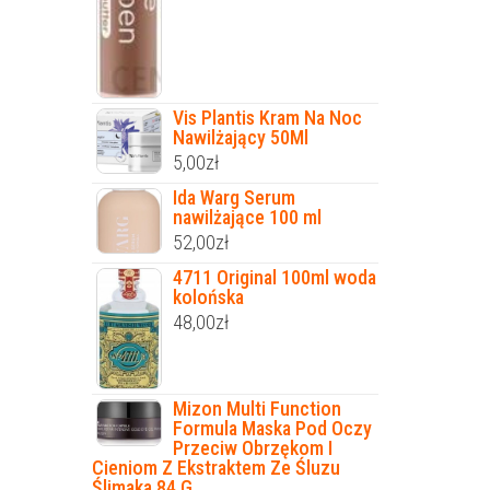
Vis Plantis Kram Na Noc
Nawilżający 50Ml
5,00
zł
Ida Warg Serum
nawilżające 100 ml
52,00
zł
4711 Original 100ml woda
kolońska
48,00
zł
Mizon Multi Function
Formula Maska Pod Oczy
Przeciw Obrzękom I
Cieniom Z Ekstraktem Ze Śluzu
Ślimaka 84 G