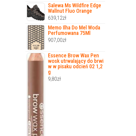
Salewa Ms Wildfire Edge
Wallnut Fluo Orange
639,12
zł
Memo Ilha Do Mel Woda
Perfumowana 75Ml
907,00
zł
Essence Brow Wax Pen
wosk utrwalający do brwi
w w pisaku odcień 02 1,2
g
9,80
zł