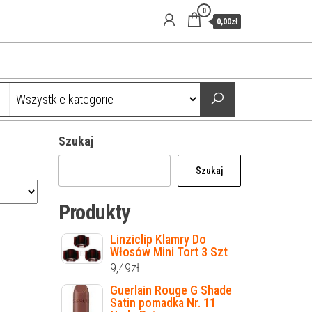
0
0,00zł
Szukaj
Szukaj
Produkty
Linziclip Klamry Do
Włosów Mini Tort 3 Szt
9,49
zł
Guerlain Rouge G Shade
Satin pomadka Nr. 11