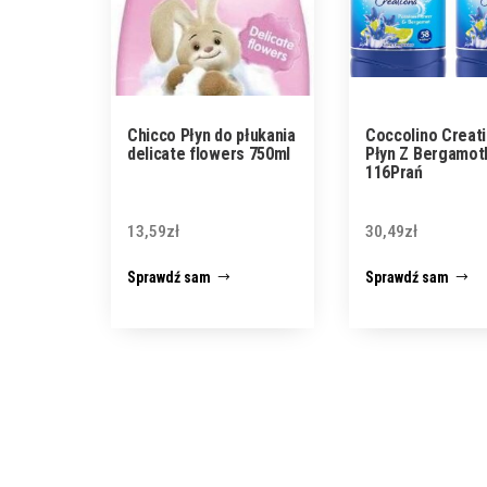
Chicco Płyn do płukania
Coccolino Creat
delicate flowers 750ml
Płyn Z Bergamot
116Prań
13,59
zł
30,49
zł
Sprawdź sam
Sprawdź sam