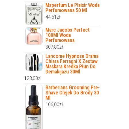
Msperfum Le Plaisir Woda
Perfumowana 50 Ml
44,51
zł
Marc Jacobs Perfect
100Ml Woda
Perfumowana
307,80
zł
Lancome Hypnose Drama
Chiara Ferragni X Zestaw
Maskara Kredka Płun Do
Demakijażu 30Ml
128,00
zł
Barberians Grooming Pre-
Shave Olejek Do Brody 30
Ml
106,00
zł