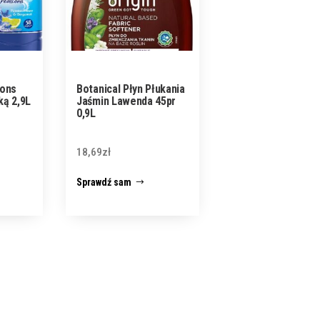
ions
Botanical Płyn Płukania
ką 2,9L
Jaśmin Lawenda 45pr
0,9L
18,69
zł
Sprawdź sam