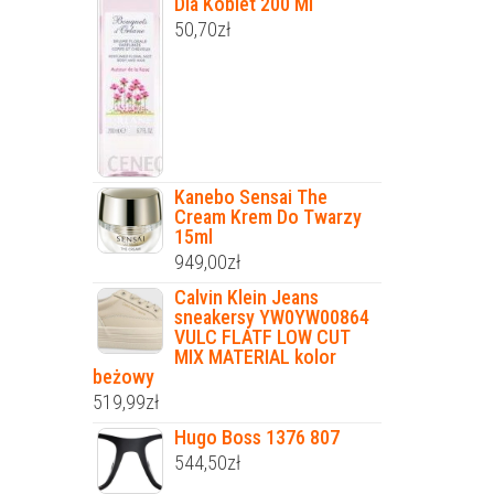
Dla Kobiet 200 Ml
50,70
zł
Kanebo Sensai The
Cream Krem Do Twarzy
15ml
949,00
zł
Calvin Klein Jeans
sneakersy YW0YW00864
VULC FLATF LOW CUT
MIX MATERIAL kolor
beżowy
519,99
zł
Hugo Boss 1376 807
544,50
zł