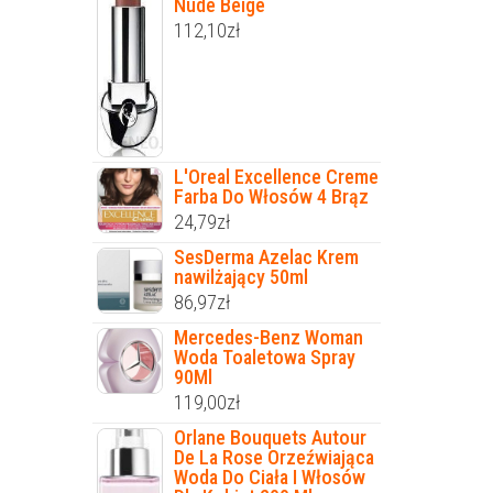
Nude Beige
112,10
zł
L'Oreal Excellence Creme
Farba Do Włosów 4 Brąz
24,79
zł
SesDerma Azelac Krem
nawilżający 50ml
86,97
zł
Mercedes-Benz Woman
Woda Toaletowa Spray
90Ml
119,00
zł
Orlane Bouquets Autour
De La Rose Orzeźwiająca
Woda Do Ciała I Włosów