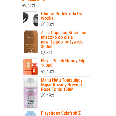
99,41
zł
Chicco Reflektorki Do
Wózka
28,93
zł
Ziaja Cupuacu Brązujące
mleczko do ciała
nawilżająco-odżywcze
300ml
6,98
zł
Flavia Peach Honey Edp
100ml
92,40
zł
Manu Natu Tonizujący
Napar Różany Brewed
Rose Tonic 150Ml
28,49
zł
Playshoes Szlafrok Z