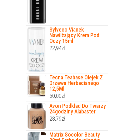
Sylveco Vianek
Nawilżający Krem Pod
Oczy 15ml
22,94
zł
Tecna Teabase Olejek Z
Drzewa Herbacianego
12,5Ml
60,00
zł
Avon Podkład Do Twarzy
24godziny Alabaster
28,79
zł
Matrix Socolor Beauty