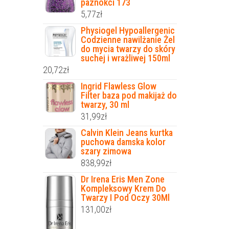
paznokci 173
5,77
zł
Physiogel Hypoallergenic
Codzienne nawilżanie Żel
do mycia twarzy do skóry
suchej i wrażliwej 150ml
20,72
zł
Ingrid Flawless Glow
Filter baza pod makijaż do
twarzy, 30 ml
31,99
zł
Calvin Klein Jeans kurtka
puchowa damska kolor
szary zimowa
838,99
zł
Dr Irena Eris Men Zone
Kompleksowy Krem Do
Twarzy I Pod Oczy 30Ml
131,00
zł