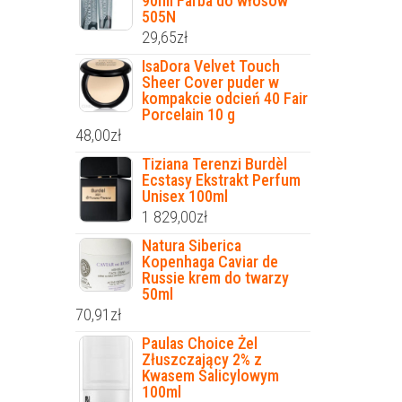
90ml Farba do włosów
505N
29,65
zł
IsaDora Velvet Touch
Sheer Cover puder w
kompakcie odcień 40 Fair
Porcelain 10 g
48,00
zł
Tiziana Terenzi Burdèl
Ecstasy Ekstrakt Perfum
Unisex 100ml
1 829,00
zł
Natura Siberica
Kopenhaga Caviar de
Russie krem do twarzy
50ml
70,91
zł
Paulas Choice Żel
Złuszczający 2% z
Kwasem Salicylowym
100ml