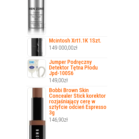
Mcintosh Xrt1.1K 1Szt.
149 000,00
zł
Jumper Podręczny
Detektor Tętna Płodu
Jpd-100S6
149,00
zł
Bobbi Brown Skin
Concealer Stick korektor
rozjaśniający cerę w
sztyfcie odcień Espresso
3g
146,90
zł