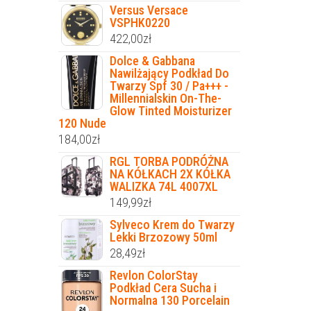
Versus Versace
VSPHK0220
422,00
zł
Dolce & Gabbana
Nawilżający Podkład Do
Twarzy Spf 30 / Pa+++ -
Millennialskin On-The-
Glow Tinted Moisturizer
120 Nude
184,00
zł
RGL TORBA PODRÓŻNA
NA KÓŁKACH 2X KÓŁKA
WALIZKA 74L 4007XL
149,99
zł
Sylveco Krem do Twarzy
Lekki Brzozowy 50ml
28,49
zł
Revlon ColorStay
Podkład Cera Sucha i
Normalna 130 Porcelain