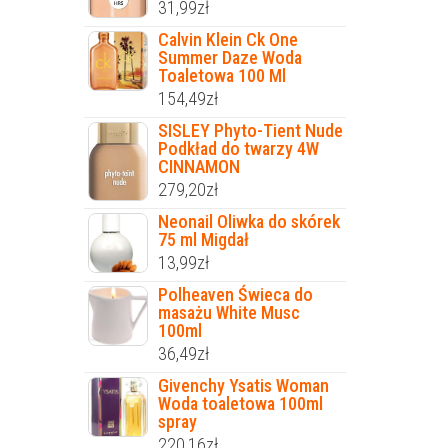
31,99
zł
Calvin Klein Ck One
Summer Daze Woda
Toaletowa 100 Ml
154,49
zł
SISLEY Phyto-Tient Nude
Podkład do twarzy 4W
CINNAMON
279,20
zł
Neonail Oliwka do skórek
75 ml Migdał
13,99
zł
Polheaven Świeca do
masażu White Musc
100ml
36,49
zł
Givenchy Ysatis Woman
Woda toaletowa 100ml
spray
220,16
zł