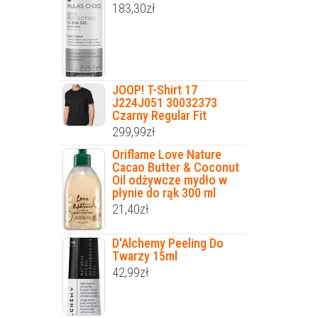
183,30
zł
JOOP! T-Shirt 17
J224J051 30032373
Czarny Regular Fit
299,99
zł
Oriflame Love Nature
Cacao Butter & Coconut
Oil odżywcze mydło w
płynie do rąk 300 ml
21,40
zł
D'Alchemy Peeling Do
Twarzy 15ml
42,99
zł