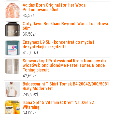
Adidas Born Original for Her Woda
Perfumowana 50ml
45,57
zł
Coty David Beckham Beyond: Woda Toaletowa
60ml
39,50
zł
Enzymex L9 5L - koncentrat do mycia i
dezynfekcji narzędzi 1l
415,00
zł
Schwarzkopf Professional Krem tonujący do
włosów blond BlondMe Pastel Tones Blonde
Toning biscuit
42,69
zł
Baldessarini T-Shirt Tomek B4 20042/000/5081
Biały Modern Fit
249,99
zł
Isana Spf15 Vitamin C Krem Na Dzień Z
Witaminą
34,00
zł