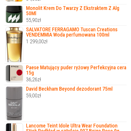
Monolit Krem Do Twarzy Z Ekstraktem Z Alg
50Ml
55,90
zł
SALVATORE FERRAGAMO Tuscan Creations
VENDEMMIA Woda perfumowana 100ml
1 299,00
zł
Paese Matujący puder ryżowy Perfekcyjna cera
15g
36,26
zł
David Beckham Beyond dezodorant 75ml
59,00
zł
Lancome Teint Idole Ultra Wear Foundation
Stick Podkład w sztyfcie 007 Beige Rose 9g