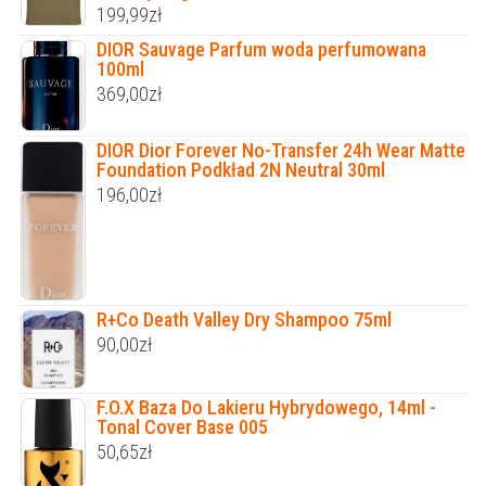
199,99
zł
DIOR Sauvage Parfum woda perfumowana
100ml
369,00
zł
DIOR Dior Forever No-Transfer 24h Wear Matte
Foundation Podkład 2N Neutral 30ml
196,00
zł
R+Co Death Valley Dry Shampoo 75ml
90,00
zł
F.O.X Baza Do Lakieru Hybrydowego, 14ml -
Tonal Cover Base 005
50,65
zł