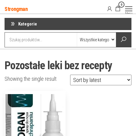
Przejdź
0
Strongman
do
Menu
treści
Kategorie
Pozostałe leki bez recepty
Showing the single result