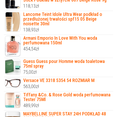
118,13
zł
Lancome Teint Idole Ultra Wear podkład o
przedłużonej trwałości spf15 05 Beige
noisette 30ml
138,93
zł
Armani Emporio In Love With You woda
perfumowana 150ml
454,54
zł
Guess Guess pour Homme woda toaletowa
75ml spray
75,00
zł
Versace VE 3318 5354 54 ROZMIAR M
563,00
zł
Tiffany &Co. & Rose Gold woda perfumowana
Tester 75Ml
489,99
zł
MAYBELLINE SUPER STAY 24H PODKŁAD 48