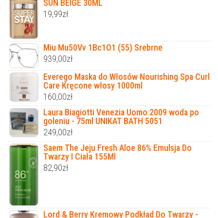
SUN BEIGE 30ML
19,99
zł
Miu Mu50Vv 1Bc1O1 (55) Srebrne
939,00
zł
Everego Maska do Włosów Nourishing Spa Curl
Care Kręcone włosy 1000ml
160,00
zł
Laura Biagiotti Venezia Uomo 2009 woda po
goleniu - 75ml UNIKAT BATH 5051
249,00
zł
Saem The Jeju Fresh Aloe 86% Emulsja Do
Twarzy I Ciała 155Ml
82,90
zł
Lord & Berry Kremowy Podkład Do Twarzy -