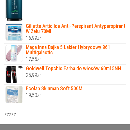
Gillette Artic Ice Anti-Perspirant Antyperspirant
W Żelu 70Ml
16,99
zł
Maga Inna Bajka 5 Lakier Hybrydowy 861
Multigalactic
17,55
zł
Goldwell Topchic Farba do włosów 60ml 5NN
25,99
zł
Ecolab Skinman Soft 500Ml
19,50
zł
zzzzz