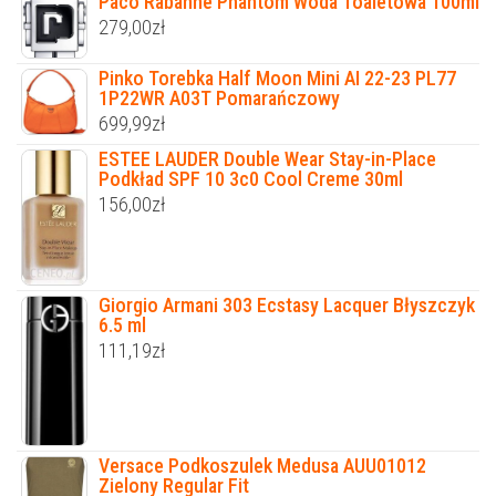
Paco Rabanne Phantom Woda Toaletowa 100ml
279,00
zł
Pinko Torebka Half Moon Mini AI 22-23 PL77
1P22WR A03T Pomarańczowy
699,99
zł
ESTEE LAUDER Double Wear Stay-in-Place
Podkład SPF 10 3c0 Cool Creme 30ml
156,00
zł
Giorgio Armani 303 Ecstasy Lacquer Błyszczyk
6.5 ml
111,19
zł
Versace Podkoszulek Medusa AUU01012
Zielony Regular Fit