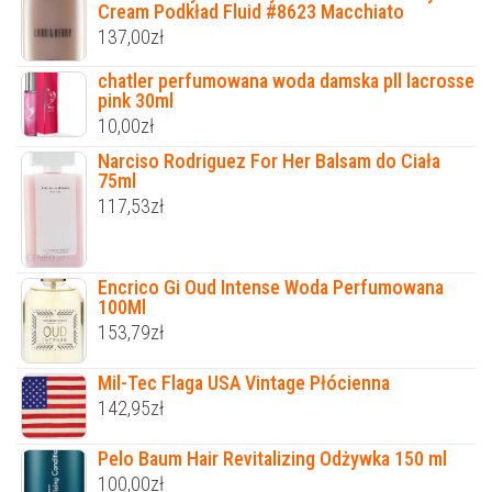
Cream Podkład Fluid #8623 Macchiato
137,00
zł
chatler perfumowana woda damska pll lacrosse
pink 30ml
10,00
zł
Narciso Rodriguez For Her Balsam do Ciała
75ml
117,53
zł
Encrico Gi Oud Intense Woda Perfumowana
100Ml
153,79
zł
Mil-Tec Flaga USA Vintage Płócienna
142,95
zł
Pelo Baum Hair Revitalizing Odżywka 150 ml
100,00
zł