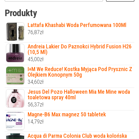
Produkty
Lattafa Khashabi Woda Perfumowana 100Ml
76,87
zł
Andreia Lakier Do Paznokci Hybrid Fusion H26
(10,5 Ml)
45,00
zł
I+M We Reduce! Kostka Myjąca Pod Prysznic Z
Olejkiem Konopnym 50g
34,60
zł
Jesus Del Pozo Halloween Mia Me Mine woda
toaletowa spray 40ml
56,37
zł
Magne-B6 Max magnez 50 tabletek
14,79
zł
Acqua di Parma Colonia Club woda kolońska