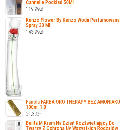
Cannelle Podkład 50Ml
119,99
zł
Kenzo Flower By Kenzo Woda Perfumowana
Spray 30 Ml
143,99
zł
Fanola FARBA ORO THERAPY BEZ AMONIAKU
100ml 1.0
21,30
zł
Belita M Krem Na Dzień Rozświetlający Do
Twarzy Z Ochroną Uv Wszystkich Rodzajów