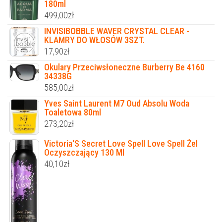
180ml
499,00
zł
INVISIBOBBLE WAVER CRYSTAL CLEAR -
KLAMRY DO WŁOSÓW 3SZT.
17,90
zł
Okulary Przeciwsłoneczne Burberry Be 4160
34338G
585,00
zł
Yves Saint Laurent M7 Oud Absolu Woda
Toaletowa 80ml
273,20
zł
Victoria'S Secret Love Spell Love Spell Żel
Oczyszczający 130 Ml
40,10
zł