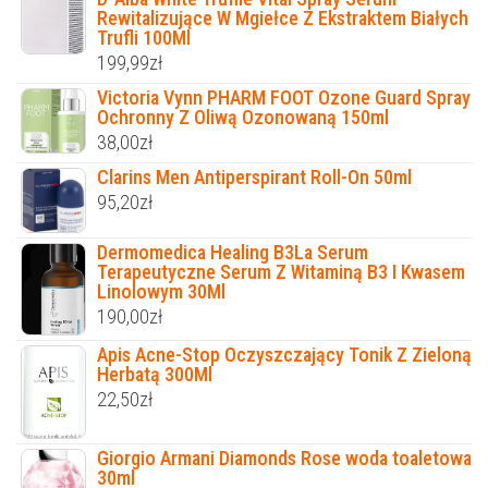
Rewitalizujące W Mgiełce Z Ekstraktem Białych
Trufli 100Ml
199,99
zł
Victoria Vynn PHARM FOOT Ozone Guard Spray
Ochronny Z Oliwą Ozonowaną 150ml
38,00
zł
Clarins Men Antiperspirant Roll-On 50ml
95,20
zł
Dermomedica Healing B3La Serum
Terapeutyczne Serum Z Witaminą B3 I Kwasem
Linolowym 30Ml
190,00
zł
Apis Acne-Stop Oczyszczający Tonik Z Zieloną
Herbatą 300Ml
22,50
zł
Giorgio Armani Diamonds Rose woda toaletowa
30ml