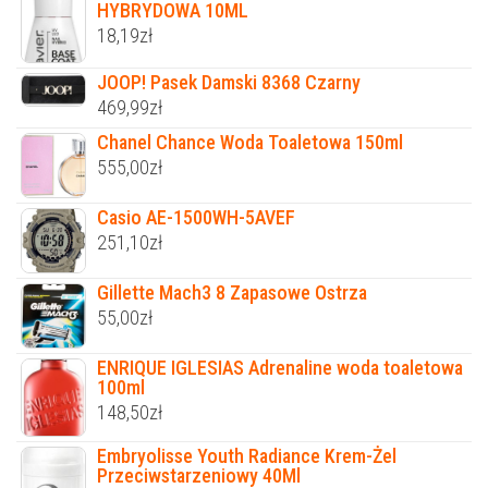
HYBRYDOWA 10ML
18,19
zł
JOOP! Pasek Damski 8368 Czarny
469,99
zł
Chanel Chance Woda Toaletowa 150ml
555,00
zł
Casio AE-1500WH-5AVEF
251,10
zł
Gillette Mach3 8 Zapasowe Ostrza
55,00
zł
ENRIQUE IGLESIAS Adrenaline woda toaletowa
100ml
148,50
zł
Embryolisse Youth Radiance Krem-Żel
Przeciwstarzeniowy 40Ml