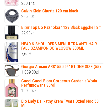
250,14
zł
Calvin Klein Chusta 120 cm black
225,00
zł
Elixir Top Do Paznokci 1129 Black Eggshell 8ml
22,90
zł
HEAD & SHOULDERS MEN ULTRA ANTI-HAIR
FALL SZAMPON DO WŁOSÓW 300ML
7,65
zł
Giorgio Armani AR8155 5941B1 ONE SIZE (55)
1 039,00
zł
Gucci Gucci Flora Gorgeous Gardenia Woda
Perfumowana 30Ml
199,00
zł
Bio Lady Delikatny Krem Twarz Dzień Noc 50
Ml