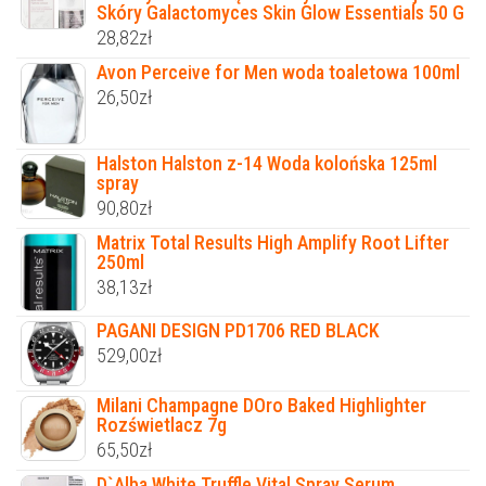
Skóry Galactomyces Skin Glow Essentials 50 G
28,82
zł
Avon Perceive for Men woda toaletowa 100ml
26,50
zł
Halston Halston z-14 Woda kolońska 125ml
spray
90,80
zł
Matrix Total Results High Amplify Root Lifter
250ml
38,13
zł
PAGANI DESIGN PD1706 RED BLACK
529,00
zł
Milani Champagne DOro Baked Highlighter
Rozświetlacz 7g
65,50
zł
D`Alba White Truffle Vital Spray Serum