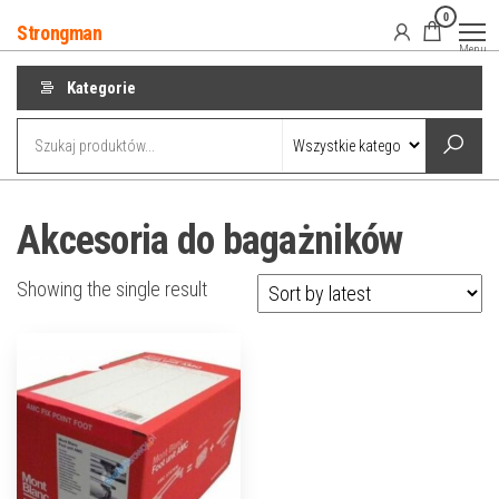
Przejdź
0
Strongman
do
Menu
treści
Kategorie
Akcesoria do bagażników
Showing the single result