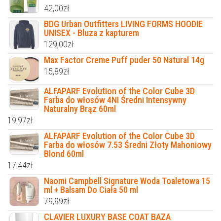
42,00
zł
BDG Urban Outfitters LIVING FORMS HOODIE
UNISEX - Bluza z kapturem
129,00
zł
Max Factor Creme Puff puder 50 Natural 14g
15,89
zł
ALFAPARF Evolution of the Color Cube 3D
Farba do włosów 4NI Średni Intensywny
Naturalny Brąz 60ml
19,97
zł
ALFAPARF Evolution of the Color Cube 3D
Farba do włosów 7.53 Średni Złoty Mahoniowy
Blond 60ml
17,44
zł
Naomi Campbell Signature Woda Toaletowa 15
ml + Balsam Do Ciała 50 ml
79,99
zł
CLAVIER LUXURY BASE COAT BAZA