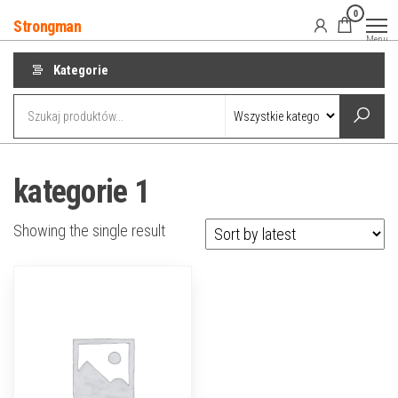
Przejdź
0
Strongman
do
Menu
treści
Kategorie
kategorie 1
Showing the single result