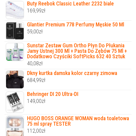
Buty Reebok Classic Leather 2232 biale
169,99
zł
Glantier Premium 778 Perfumy Męskie 50 Ml
59,00
zł
Sunstar Zestaw Gum Ortho Płyn Do Płukania
Jamy Ustnej 300 Ml + Pasta Do Zębów 75 Ml +
Dodatkowo Czyściki SoftPicks 632 40 Sztuk
40,08
zł
Dkny kurtka damska kolor czarny zimowa
684,99
zł
Behringer DI 20 Ultra-DI
149,00
zł
HUGO BOSS ORANGE WOMAN woda toaletowa
75 ml spray TESTER
112,00
zł