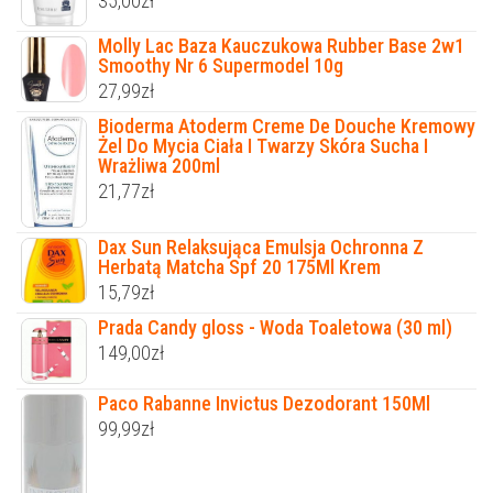
35,00
zł
Molly Lac Baza Kauczukowa Rubber Base 2w1
Smoothy Nr 6 Supermodel 10g
27,99
zł
Bioderma Atoderm Creme De Douche Kremowy
Żel Do Mycia Ciała I Twarzy Skóra Sucha I
Wrażliwa 200ml
21,77
zł
Dax Sun Relaksująca Emulsja Ochronna Z
Herbatą Matcha Spf 20 175Ml Krem
15,79
zł
Prada Candy gloss - Woda Toaletowa (30 ml)
149,00
zł
Paco Rabanne Invictus Dezodorant 150Ml
99,99
zł