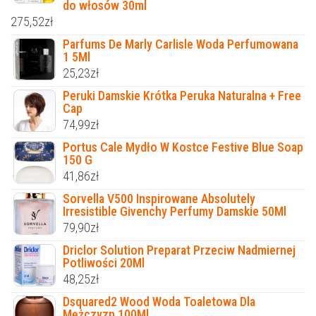
do włosów 30ml
275,52
zł
Parfums De Marly Carlisle Woda Perfumowana
1 5Ml
25,23
zł
Peruki Damskie Krótka Peruka Naturalna + Free
Cap
74,99
zł
Portus Cale Mydło W Kostce Festive Blue Soap
150 G
41,86
zł
Sorvella V500 Inspirowane Absolutely
Irresistible Givenchy Perfumy Damskie 50Ml
79,90
zł
Driclor Solution Preparat Przeciw Nadmiernej
Potliwości 20Ml
48,25
zł
Dsquared2 Wood Woda Toaletowa Dla
Mężczyzn 100Ml