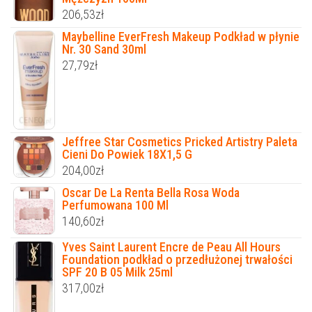
206,53
zł
Maybelline EverFresh Makeup Podkład w płynie
Nr. 30 Sand 30ml
27,79
zł
Jeffree Star Cosmetics Pricked Artistry Paleta
Cieni Do Powiek 18X1,5 G
204,00
zł
Oscar De La Renta Bella Rosa Woda
Perfumowana 100 Ml
140,60
zł
Yves Saint Laurent Encre de Peau All Hours
Foundation podkład o przedłużonej trwałości
SPF 20 B 05 Milk 25ml
317,00
zł