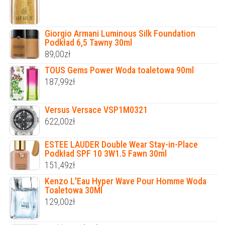
Giorgio Armani Luminous Silk Foundation
Podkład 6,5 Tawny 30ml
89,00
zł
TOUS Gems Power Woda toaletowa 90ml
187,99
zł
Versus Versace VSP1M0321
622,00
zł
ESTEE LAUDER Double Wear Stay-in-Place
Podkład SPF 10 3W1.5 Fawn 30ml
151,49
zł
Kenzo L'Eau Hyper Wave Pour Homme Woda
Toaletowa 30Ml
129,00
zł