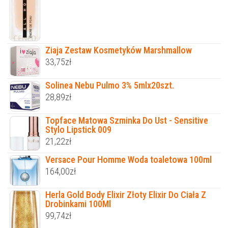
Ziaja Zestaw Kosmetyków Marshmallow
33,75
zł
Solinea Nebu Pulmo 3% 5mlx20szt.
28,89
zł
Topface Matowa Szminka Do Ust - Sensitive
Stylo Lipstick 009
21,22
zł
Versace Pour Homme Woda toaletowa 100ml
164,00
zł
Herla Gold Body Elixir Złoty Elixir Do Ciała Z
Drobinkami 100Ml
99,74
zł