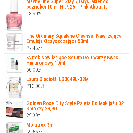
Maybelline Super Stay 7 Days lakier do
paznokci 10 ml Nr. 926 - Pink About It
18,90
zł
The Ordinary Squalane Cleanser Nawilżająca
Emulsja Oczyszczająca 50ml
27,43
zł
Kvitok Nawilżające Serum Do Twarzy Kwas
Hialuronowy 10ml
60,00
zł
Laura Biagiotti LB0049L-03M
210,00
zł
Golden Rose City Style Paleta Do Makijażu 02
Smokey 23,9G
29,39
zł
Molutrex 3ml
39,56
zł