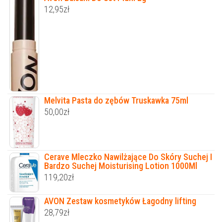
12,95
zł
Melvita Pasta do zębów Truskawka 75ml
50,00
zł
Cerave Mleczko Nawilżające Do Skóry Suchej I
Bardzo Suchej Moisturising Lotion 1000Ml
119,20
zł
AVON Zestaw kosmetyków Łagodny lifting
28,79
zł