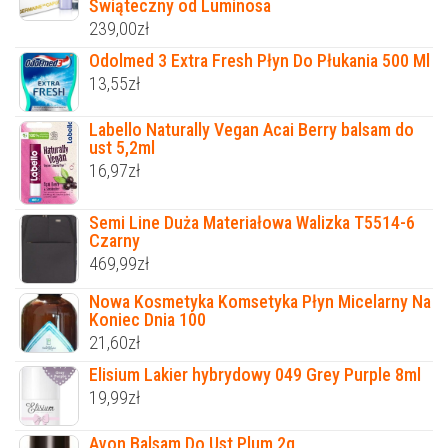
Świąteczny od Luminosa
239,00
zł
Odolmed 3 Extra Fresh Płyn Do Płukania 500 Ml
13,55
zł
Labello Naturally Vegan Acai Berry balsam do
ust 5,2ml
16,97
zł
Semi Line Duża Materiałowa Walizka T5514-6
Czarny
469,99
zł
Nowa Kosmetyka Komsetyka Płyn Micelarny Na
Koniec Dnia 100
21,60
zł
Elisium Lakier hybrydowy 049 Grey Purple 8ml
19,99
zł
Avon Balsam Do Ust Plum 2g