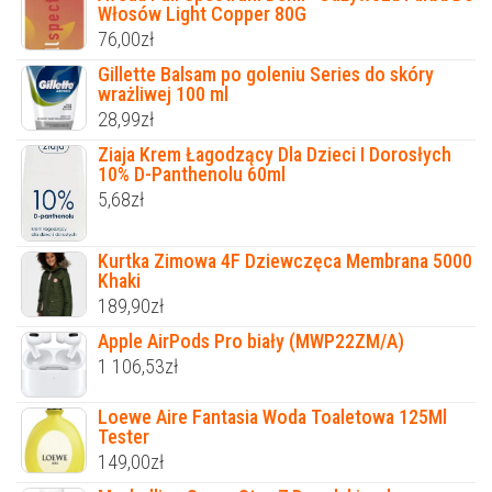
Włosów Light Copper 80G
76,00
zł
Gillette Balsam po goleniu Series do skóry
wrażliwej 100 ml
28,99
zł
Ziaja Krem Łagodzący Dla Dzieci I Dorosłych
10% D-Panthenolu 60ml
5,68
zł
Kurtka Zimowa 4F Dziewczęca Membrana 5000
Khaki
189,90
zł
Apple AirPods Pro biały (MWP22ZM/A)
1 106,53
zł
Loewe Aire Fantasia Woda Toaletowa 125Ml
Tester
149,00
zł