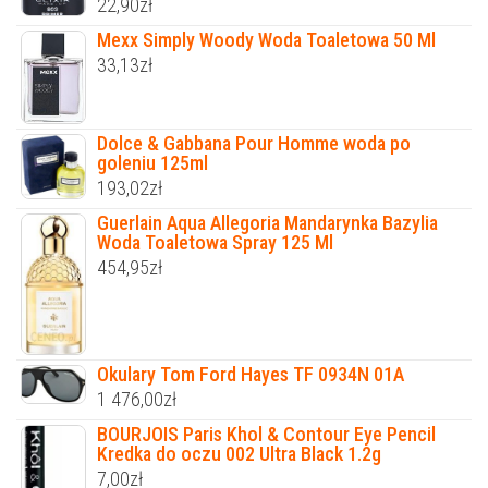
22,90
zł
Mexx Simply Woody Woda Toaletowa 50 Ml
33,13
zł
Dolce & Gabbana Pour Homme woda po
goleniu 125ml
193,02
zł
Guerlain Aqua Allegoria Mandarynka Bazylia
Woda Toaletowa Spray 125 Ml
454,95
zł
Okulary Tom Ford Hayes TF 0934N 01A
1 476,00
zł
BOURJOIS Paris Khol & Contour Eye Pencil
Kredka do oczu 002 Ultra Black 1.2g
7,00
zł