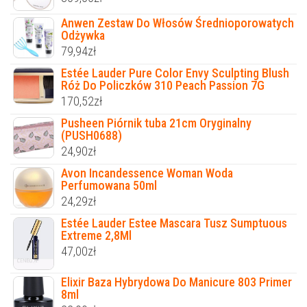
Anwen Zestaw Do Włosów Średnioporowatych
Odżywka
79,94
zł
Estée Lauder Pure Color Envy Sculpting Blush
Róż Do Policzków 310 Peach Passion 7G
170,52
zł
Pusheen Piórnik tuba 21cm Oryginalny
(PUSH0688)
24,90
zł
Avon Incandessence Woman Woda
Perfumowana 50ml
24,29
zł
Estée Lauder Estee Mascara Tusz Sumptuous
Extreme 2,8Ml
47,00
zł
Elixir Baza Hybrydowa Do Manicure 803 Primer
8ml