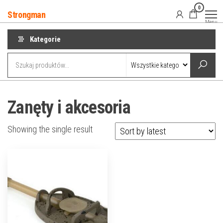
Przejdź
0
Strongman
do
Menu
treści
Kategorie
Zanęty i akcesoria
Showing the single result