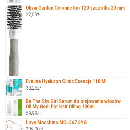
Olivia Garden Ceramic Ion T20 szczotka 20 mm
32,09
zł
Eveline Hyaluron Clinic Esencja 110 Ml
38,25
zł
Be The Sky Girl Serum do olejowania włosów
Oil My God! For Hair Oiling 100ml
69,99
zł
Love Moschino MOL567 3YG
309,00
zł