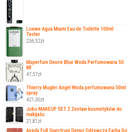
Loewe Agua Miami Eau de Toilette 100ml
Tester
236,52
zł
Msperfum Desire Blue Woda Perfumowana 50
Ml
47,57
zł
Thierry Mugler Angel Woda perfumowana 50ml
spray
421,30
zł
Joko MAKEUP SET 2 Zestaw kosmetyków do
makijażu
21,81
zł
Aveda Full Spectrum Demi+ Odżywcza Farba Do