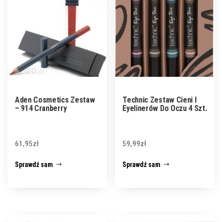
Aden Cosmetics Zestaw
Technic Zestaw Cieni I
– 914 Cranberry
Eyelinerów Do Oczu 4 Szt.
61,95
zł
59,99
zł
Sprawdź sam
Sprawdź sam