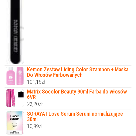
Kemon Zestaw Liding Color Szampon + Maska
Do Włosów Farbowanych
101,15
zł
Matrix Socolor Beauty 90ml Farba do włosów
6VR
23,20
zł
SORAYA I Love Serum Serum normalizujące
30ml
10,99
zł