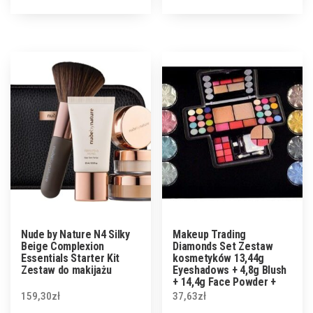
Nude by Nature N4 Silky
Makeup Trading
Beige Complexion
Diamonds Set Zestaw
Essentials Starter Kit
kosmetyków 13,44g
Zestaw do makijażu
Eyeshadows + 4,8g Blush
+ 14,4g Face Powder +
3,2g Lipgloss
159,30
zł
37,63
zł