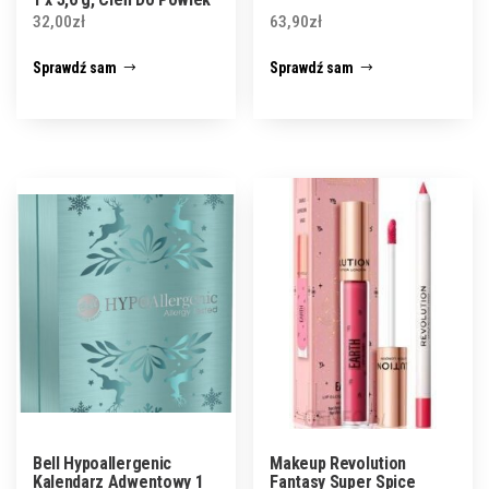
9 x 0,76 g, Róż 2 x 311 g
32,00
zł
63,90
zł
Sprawdź sam
Sprawdź sam
Bell Hypoallergenic
Makeup Revolution
Kalendarz Adwentowy 1
Fantasy Super Spice