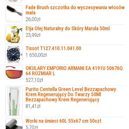
Fade Brush szczotka do wyczesywania włosów
mała
26,00
zł
Etja Olej Naturalny do Skóry Marula 50ml
23,99
zł
Tissot T127.410.11.041.00
1 650,00
zł
OKULARY EMPORIO ARMANI EA 4191U 50676Q
64 ROZMIAR L
527,10
zł
Purito Centella Green Level Bezzapachowy
Krem Regenerujący Do Twarzy 50Ml
Bezzapachowy Krem Regenerujący
81,41
zł
Worki na śmieci 60L 55x67 cm 50szt
5,70
zł