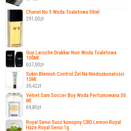
Chanel No 5 Woda Toaletowa 50ml
291,00
zł
Guy Laroche Drakkar Noir Woda Toaletowa
100Ml
637,00
zł
Sukin Blemish Control Żel Na Niedoskonałości
15Ml
39,42
zł
Velvet Sam Soccer Boy Woda Perfumowana 50
Ml
69,80
zł
Royal Sensi Susz konopny CBD Lemon Royal
Haze Royal Sensi 1g