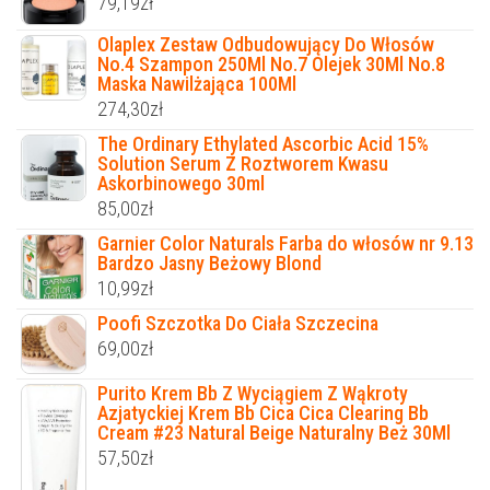
79,19
zł
Olaplex Zestaw Odbudowujący Do Włosów
No.4 Szampon 250Ml No.7 Olejek 30Ml No.8
Maska Nawilżająca 100Ml
274,30
zł
The Ordinary Ethylated Ascorbic Acid 15%
Solution Serum Z Roztworem Kwasu
Askorbinowego 30ml
85,00
zł
Garnier Color Naturals Farba do włosów nr 9.13
Bardzo Jasny Beżowy Blond
10,99
zł
Poofi Szczotka Do Ciała Szczecina
69,00
zł
Purito Krem Bb Z Wyciągiem Z Wąkroty
Azjatyckiej Krem Bb Cica Cica Clearing Bb
Cream #23 Natural Beige Naturalny Beż 30Ml
57,50
zł