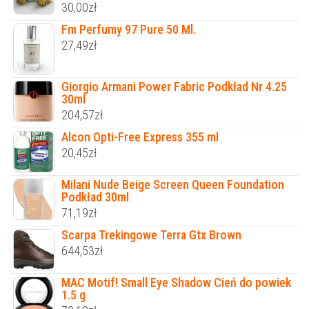
30,00
zł
Fm Perfumy 97 Pure 50 Ml.
27,49
zł
Giorgio Armani Power Fabric Podkład Nr 4.25
30ml
204,57
zł
Alcon Opti-Free Express 355 ml
20,45
zł
Milani Nude Beige Screen Queen Foundation
Podkład 30ml
71,19
zł
Scarpa Trekingowe Terra Gtx Brown
644,53
zł
MAC Motif! Small Eye Shadow Cień do powiek
1.5 g