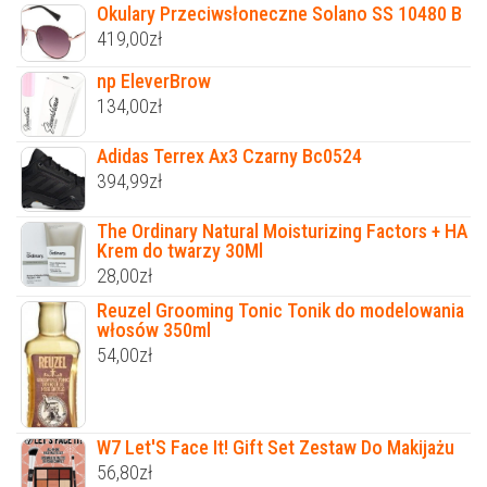
Okulary Przeciwsłoneczne Solano SS 10480 B
419,00
zł
np EleverBrow
134,00
zł
Adidas Terrex Ax3 Czarny Bc0524
394,99
zł
The Ordinary Natural Moisturizing Factors + HA
Krem do twarzy 30Ml
28,00
zł
Reuzel Grooming Tonic Tonik do modelowania
włosów 350ml
54,00
zł
W7 Let'S Face It! Gift Set Zestaw Do Makijażu
56,80
zł