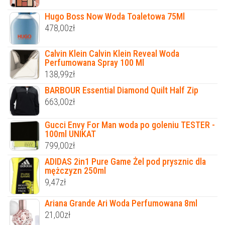
Hugo Boss Now Woda Toaletowa 75Ml
478,00
zł
Calvin Klein Calvin Klein Reveal Woda
Perfumowana Spray 100 Ml
138,99
zł
BARBOUR Essential Diamond Quilt Half Zip
663,00
zł
Gucci Envy For Man woda po goleniu TESTER -
100ml UNIKAT
799,00
zł
ADIDAS 2in1 Pure Game Żel pod prysznic dla
mężczyzn 250ml
9,47
zł
Ariana Grande Ari Woda Perfumowana 8ml
21,00
zł