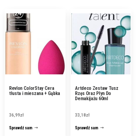
Revlon ColorStay Cera
Artdeco Zestaw Tusz
tłusta i mieszana + Gąbka
Rzęs Oraz Płyn Do
Demakijażu 60ml
36,99
zł
33,18
zł
Sprawdź sam
Sprawdź sam