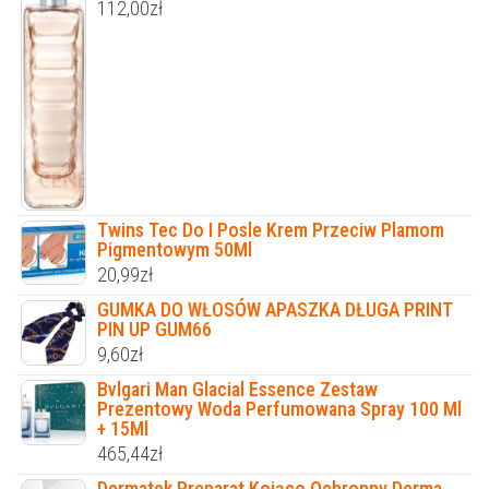
112,00
zł
Twins Tec Do I Posle Krem Przeciw Plamom
Pigmentowym 50Ml
20,99
zł
GUMKA DO WŁOSÓW APASZKA DŁUGA PRINT
PIN UP GUM66
9,60
zł
Bvlgari Man Glacial Essence Zestaw
Prezentowy Woda Perfumowana Spray 100 Ml
+ 15Ml
465,44
zł
Dermatek Preparat Kojąco Ochronny Derma