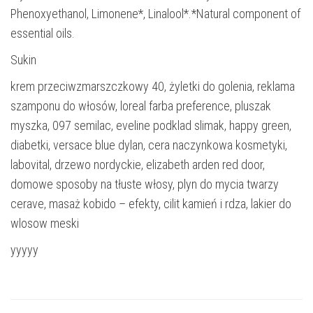
Phenoxyethanol, Limonene*, Linalool*.*Natural component of
essential oils.
Sukin
krem przeciwzmarszczkowy 40, żyletki do golenia, reklama
szamponu do włosów, loreal farba preference, pluszak
myszka, 097 semilac, eveline podklad slimak, happy green,
diabetki, versace blue dylan, cera naczynkowa kosmetyki,
labovital, drzewo nordyckie, elizabeth arden red door,
domowe sposoby na tłuste włosy, plyn do mycia twarzy
cerave, masaż kobido – efekty, cilit kamień i rdza, lakier do
wlosow meski
yyyyy