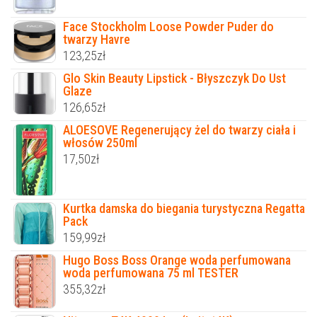
Face Stockholm Loose Powder Puder do
twarzy Havre
123,25
zł
Glo Skin Beauty Lipstick - Błyszczyk Do Ust
Glaze
126,65
zł
ALOESOVE Regenerujący żel do twarzy ciała i
włosów 250ml
17,50
zł
Kurtka damska do biegania turystyczna Regatta
Pack
159,99
zł
Hugo Boss Boss Orange woda perfumowana
woda perfumowana 75 ml TESTER
355,32
zł