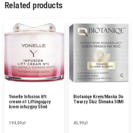
Related products
Yonelle Infusion lift
Biotaniqe Krem/Maska Do
cream n1 Liftingujący
Twarzy Śluz Ślimaka 50Ml
krem infuzyjny 55ml
194,00
zł
45,99
zł