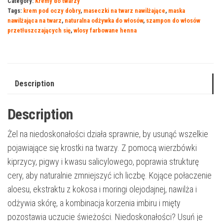
Category:
Kremy do twarzy
Tags:
krem pod oczy dobry
,
maseczki na twarz nawilżające
,
maska
nawilżająca na twarz
,
naturalna odżywka do włosów
,
szampon do włosów
przetłuszczających się
,
wlosy farbowane henna
Description
Description
Żel na niedoskonałości działa sprawnie, by usunąć wszelkie
pojawiające się krostki na twarzy. Z pomocą wierzbówki
kiprzycy, pigwy i kwasu salicylowego, poprawia strukturę
cery, aby naturalnie zmniejszyć ich liczbę. Kojące połaczenie
aloesu, ekstraktu z kokosa i moringi olejodajnej, nawilża i
odżywia skórę, a kombinacja korzenia imbiru i mięty
pozostawia uczucie świeżości. Niedoskonałości? Usuń je