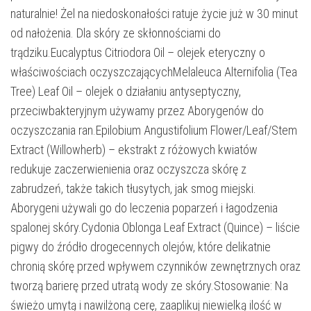
naturalnie! Żel na niedoskonałości ratuje życie już w 30 minut
od nałożenia. Dla skóry ze skłonnościami do
trądziku.Eucalyptus Citriodora Oil – olejek eteryczny o
właściwościach oczyszczającychMelaleuca Alternifolia (Tea
Tree) Leaf Oil – olejek o działaniu antyseptyczny,
przeciwbakteryjnym używamy przez Aborygenów do
oczyszczania ran.Epilobium Angustifolium Flower/Leaf/Stem
Extract (Willowherb) – ekstrakt z różowych kwiatów
redukuje zaczerwienienia oraz oczyszcza skórę z
zabrudzeń, także takich tłusytych, jak smog miejski.
Aborygeni używali go do leczenia poparzeń i łagodzenia
spalonej skóry.Cydonia Oblonga Leaf Extract (Quince) – liście
pigwy do źródło drogecennych olejów, które delikatnie
chronią skórę przed wpływem czynników zewnętrznych oraz
tworzą barierę przed utratą wody ze skóry.Stosowanie: Na
świeżo umytą i nawilżoną cerę, zaaplikuj niewielką ilość w