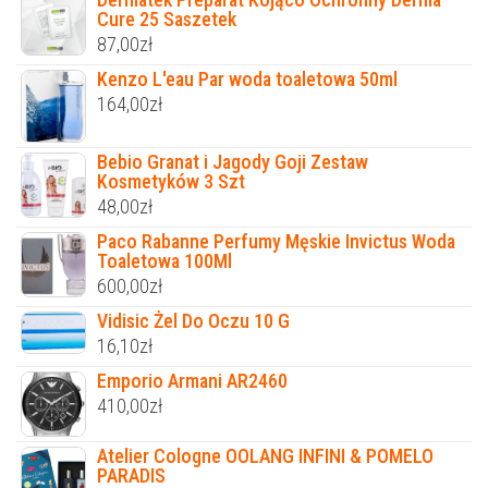
Cure 25 Saszetek
87,00
zł
Kenzo L'eau Par woda toaletowa 50ml
164,00
zł
Bebio Granat i Jagody Goji Zestaw
Kosmetyków 3 Szt
48,00
zł
Paco Rabanne Perfumy Męskie Invictus Woda
Toaletowa 100Ml
600,00
zł
Vidisic Żel Do Oczu 10 G
16,10
zł
Emporio Armani AR2460
410,00
zł
Atelier Cologne OOLANG INFINI & POMELO
PARADIS