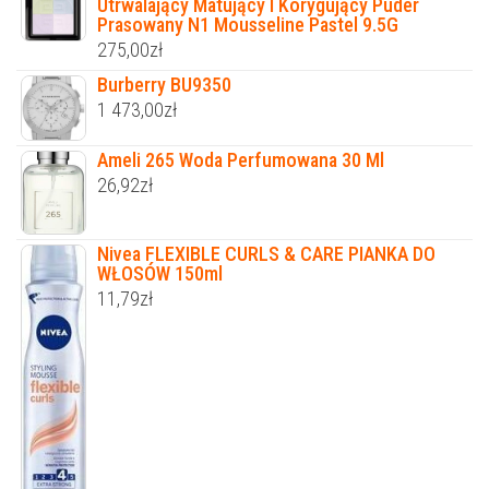
Utrwalający Matujący I Korygujący Puder
Prasowany N1 Mousseline Pastel 9.5G
275,00
zł
Burberry BU9350
1 473,00
zł
Ameli 265 Woda Perfumowana 30 Ml
26,92
zł
Nivea FLEXIBLE CURLS & CARE PIANKA DO
WŁOSÓW 150ml
11,79
zł