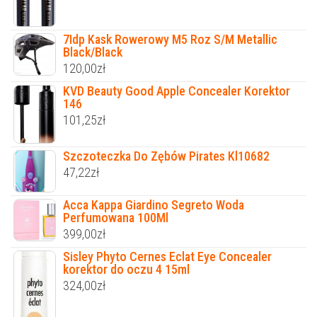
7Idp Kask Rowerowy M5 Roz S/M Metallic
Black/Black
120,00
zł
KVD Beauty Good Apple Concealer Korektor
146
101,25
zł
Szczoteczka Do Zębów Pirates Kl10682
47,22
zł
Acca Kappa Giardino Segreto Woda
Perfumowana 100Ml
399,00
zł
Sisley Phyto Cernes Eclat Eye Concealer
korektor do oczu 4 15ml
324,00
zł