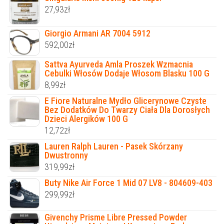
27,93
zł
Giorgio Armani AR 7004 5912
592,00
zł
Sattva Ayurveda Amla Proszek Wzmacnia
Cebulki Włosów Dodaje Włosom Blasku 100 G
8,99
zł
E Fiore Naturalne Mydło Glicerynowe Czyste
Bez Dodatków Do Twarzy Ciała Dla Dorosłych
Dzieci Alergików 100 G
12,72
zł
Lauren Ralph Lauren - Pasek Skórzany
Dwustronny
319,99
zł
Buty Nike Air Force 1 Mid 07 LV8 - 804609-403
299,99
zł
Givenchy Prisme Libre Pressed Powder