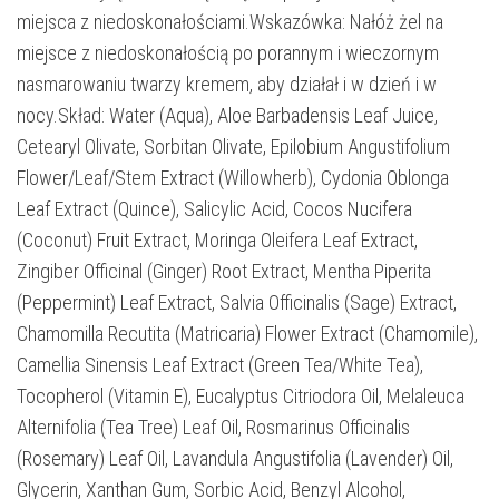
miejsca z niedoskonałościami.Wskazówka: Nałóż żel na
miejsce z niedoskonałością po porannym i wieczornym
nasmarowaniu twarzy kremem, aby działał i w dzień i w
nocy.Skład: Water (Aqua), Aloe Barbadensis Leaf Juice,
Cetearyl Olivate, Sorbitan Olivate, Epilobium Angustifolium
Flower/Leaf/Stem Extract (Willowherb), Cydonia Oblonga
Leaf Extract (Quince), Salicylic Acid, Cocos Nucifera
(Coconut) Fruit Extract, Moringa Oleifera Leaf Extract,
Zingiber Officinal (Ginger) Root Extract, Mentha Piperita
(Peppermint) Leaf Extract, Salvia Officinalis (Sage) Extract,
Chamomilla Recutita (Matricaria) Flower Extract (Chamomile),
Camellia Sinensis Leaf Extract (Green Tea/White Tea),
Tocopherol (Vitamin E), Eucalyptus Citriodora Oil, Melaleuca
Alternifolia (Tea Tree) Leaf Oil, Rosmarinus Officinalis
(Rosemary) Leaf Oil, Lavandula Angustifolia (Lavender) Oil,
Glycerin, Xanthan Gum, Sorbic Acid, Benzyl Alcohol,