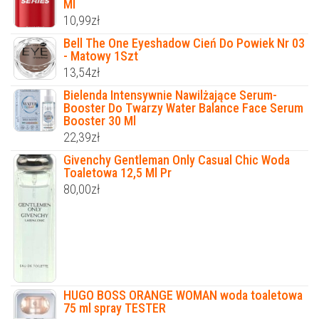
Ml
10,99
zł
Bell The One Eyeshadow Cień Do Powiek Nr 03
- Matowy 1Szt
13,54
zł
Bielenda Intensywnie Nawilżające Serum-
Booster Do Twarzy Water Balance Face Serum
Booster 30 Ml
22,39
zł
Givenchy Gentleman Only Casual Chic Woda
Toaletowa 12,5 Ml Pr
80,00
zł
HUGO BOSS ORANGE WOMAN woda toaletowa
75 ml spray TESTER