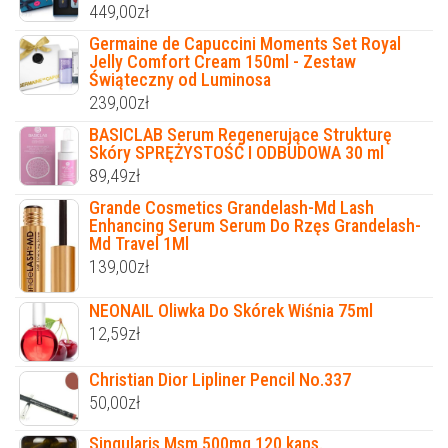
449,00
zł
Germaine de Capuccini Moments Set Royal
Jelly Comfort Cream 150ml - Zestaw
Świąteczny od Luminosa
239,00
zł
BASICLAB Serum Regenerujące Strukturę
Skóry SPRĘŻYSTOŚĆ I ODBUDOWA 30 ml
89,49
zł
Grande Cosmetics Grandelash-Md Lash
Enhancing Serum Serum Do Rzęs Grandelash-
Md Travel 1Ml
139,00
zł
NEONAIL Oliwka Do Skórek Wiśnia 75ml
12,59
zł
Christian Dior Lipliner Pencil No.337
50,00
zł
Singularis Msm 500mg 120 kaps.