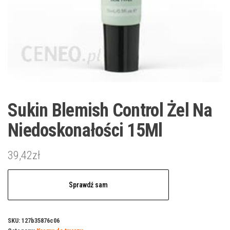
Sukin Blemish Control Żel Na
Niedoskonałości 15Ml
39,42
zł
Sprawdź sam
SKU:
127b35876c06