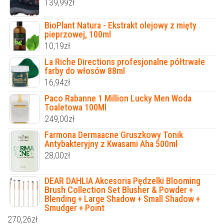
139,99
zł
BioPlant Natura - Ekstrakt olejowy z mięty
pieprzowej, 100ml
10,19
zł
La Riche Directions profesjonalne półtrwałe
farby do włosów 88ml
16,94
zł
Paco Rabanne 1 Million Lucky Men Woda
Toaletowa 100Ml
249,00
zł
Farmona Dermaacne Gruszkowy Tonik
Antybakteryjny z Kwasami Aha 500ml
28,00
zł
DEAR DAHLIA Akcesoria Pędzelki Blooming
Brush Collection Set Blusher & Powder +
Blending + Large Shadow + Small Shadow +
Smudger + Point
270,26
zł