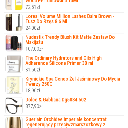
Woda Perfumowana 15Ml
72,51
zł
Loreal Volume Million Lashes Balm Brown -
Tusz Do Rzęs 8.6 Ml
24,00
zł
Nudestix Trendy Blush Kit Matte Zestaw Do
Makijażu
107,00
zł
The Ordinary Hydrators and Oils High-
Adherence Silicone Primer 30 ml
31,50
zł
Krynickie Spa Ceneo Żel Jaśminowy Do Mycia
Twarzy 250G
18,90
zł
Dolce & Gabbana Dg5084 502
877,90
zł
Guerlain Orchidee Imperiale koncentrat
regenerujący przeciwzmarszczkowy z