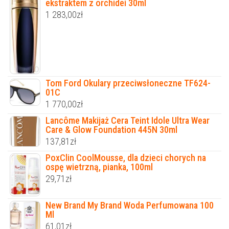
ekstraktem z orchidei 30ml
1 283,00
zł
Tom Ford Okulary przeciwsłoneczne TF624-
01C
1 770,00
zł
Lancôme Makijaż Cera Teint Idole Ultra Wear
Care & Glow Foundation 445N 30ml
137,81
zł
PoxClin CoolMousse, dla dzieci chorych na
ospę wietrzną, pianka, 100ml
29,71
zł
New Brand My Brand Woda Perfumowana 100
Ml
61,01
zł