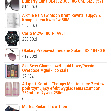
Burberry Luna BE4332 30018G ONE SIZE (57)
819,00
zł
Alkmie Re New Moon Krem Rewitalizujący Z
Kompleksem Kwasów 50Ml
127,20
zł
Casio MCW-100H-1AVEF
208,00
zł
Okulary Przeciwsłoneczne Solano SS 10480 B
419,00
zł
Skil Sexy Chamallow/Liquid Love/Passion
Overdose Mgiełki do ciała
37,40
zł
Alfaparf Keratin Therapy Maintenance Zestaw
podtrzymujący efekt wygładzenia szampon
250ml + odżywka 250ml
66,90
zł
Martes Rinland Low Teen