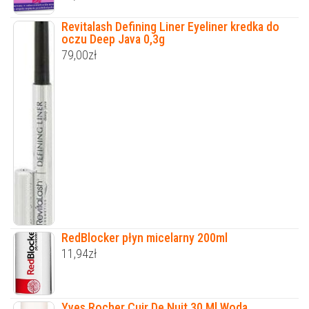
Revitalash Defining Liner Eyeliner kredka do
oczu Deep Java 0,3g
79,00
zł
RedBlocker płyn micelarny 200ml
11,94
zł
Yves Rocher Cuir De Nuit 30 Ml Woda