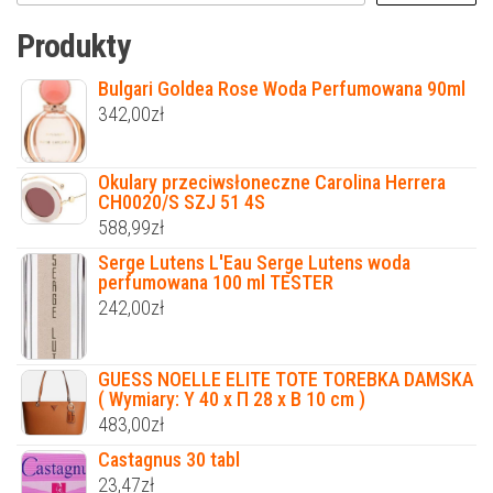
Produkty
Bulgari Goldea Rose Woda Perfumowana 90ml
342,00
zł
Okulary przeciwsłoneczne Carolina Herrera
CH0020/S SZJ 51 4S
588,99
zł
Serge Lutens L'Eau Serge Lutens woda
perfumowana 100 ml TESTER
242,00
zł
GUESS NOELLE ELITE TOTE TOREBKA DAMSKA
( Wymiary: Υ 40 x Π 28 x B 10 cm )
483,00
zł
Castagnus 30 tabl
23,47
zł