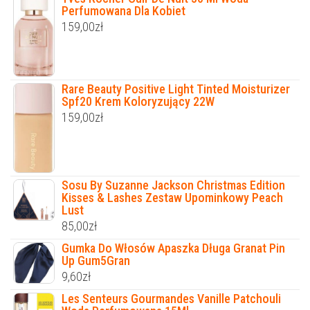
Perfumowana Dla Kobiet
159,00
zł
Rare Beauty Positive Light Tinted Moisturizer
Spf20 Krem Koloryzujący 22W
159,00
zł
Sosu By Suzanne Jackson Christmas Edition
Kisses & Lashes Zestaw Upominkowy Peach
Lust
85,00
zł
Gumka Do Włosów Apaszka Długa Granat Pin
Up Gum5Gran
9,60
zł
Les Senteurs Gourmandes Vanille Patchouli