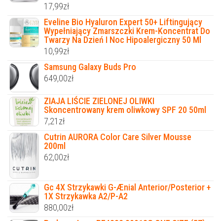
17,99
zł
Eveline Bio Hyaluron Expert 50+ Liftingujący
Wypełniający Zmarszczki Krem-Koncentrat Do
Twarzy Na Dzień I Noc Hipoalergiczny 50 Ml
10,99
zł
Samsung Galaxy Buds Pro
649,00
zł
ZIAJA LIŚCIE ZIELONEJ OLIWKI
Skoncentrowany krem oliwkowy SPF 20 50ml
7,21
zł
Cutrin AURORA Color Care Silver Mousse
200ml
62,00
zł
Gc 4X Strzykawki G-Ænial Anterior/Posterior +
1X Strzykawka A2/P-A2
880,00
zł