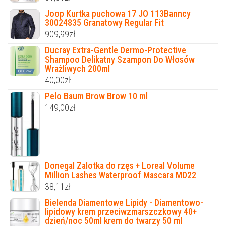
Joop Kurtka puchowa 17 JO 113Banncy
30024835 Granatowy Regular Fit
909,99
zł
Ducray Extra-Gentle Dermo-Protective
Shampoo Delikatny Szampon Do Włosów
Wrażliwych 200ml
40,00
zł
Pelo Baum Brow Brow 10 ml
149,00
zł
Donegal Zalotka do rzęs + Loreal Volume
Million Lashes Waterproof Mascara MD22
38,11
zł
Bielenda Diamentowe Lipidy - Diamentowo-
lipidowy krem przeciwzmarszczkowy 40+
dzień/noc 50ml krem do twarzy 50 ml