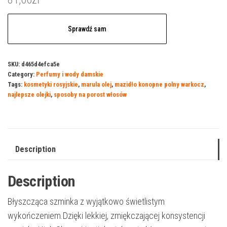
Sprawdź sam
SKU:
d465d4efca5e
Category:
Perfumy i wody damskie
Tags:
kosmetyki rosyjskie
,
marula olej
,
mazidło konopne polny warkocz
,
najlepsze olejki
,
sposoby na porost włosów
Description
Description
Błyszcząca szminka z wyjątkowo świetlistym
wykończeniem.Dzięki lekkiej, zmiękczającej konsystencji