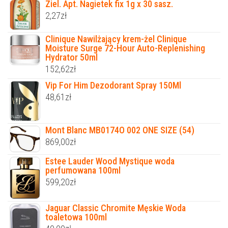
Ziel. Apt. Nagietek fix 1g x 30 sasz.
2,27
zł
Clinique Nawilżający krem-żel Clinique
Moisture Surge 72-Hour Auto-Replenishing
Hydrator 50ml
152,62
zł
Vip For Him Dezodorant Spray 150Ml
48,61
zł
Mont Blanc MB0174O 002 ONE SIZE (54)
869,00
zł
Estee Lauder Wood Mystique woda
perfumowana 100ml
599,20
zł
Jaguar Classic Chromite Męskie Woda
toaletowa 100ml