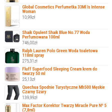
Global Cosmetics Perfumetka 33Ml Is Intense
Woman
10,99
zł
Shaik Opulent Shaik Blue No.77 Woda
Perfumowana 100ml
746,00
zł
Ralph Lauren Polo Green Woda toaletowa
118ml spray
275,31
zł
Fluff Superfood Sleeping Cream krem do
twarzy 50 ml
25,13
zł
Quechua Spodnie Turystyczne Mh500 Męskie
Czarny Szary
139,99
zł
Max Factor Korektor Twarzy Miracle Pure Nº 5
(7,8ml)