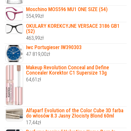
Moschino MOS596 MU1 ONE SIZE (54)
554,99
zł
OKULARY KOREKCYJNE VERSACE 3186 GB1
(52)
463,99
zł
Iwc Portugieser IW390303
47 819,00
zł
Makeup Revolution Conceal and Define
Concealer Korektor C1 Supersize 13g
64,61
zł
Alfaparf Evolution of the Color Cube 3D farba
do włosów 8.3 Jasny Złocisty Blond 60ml
17,44
zł