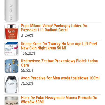
Pupa Milano Vamp! Pachnący Lakier Do
Paznokci 111 Radiant Coral
31,69
zł
Uriage Krem Do Twarzy Na Noc Age Lift Peel
New Skin Night krem 50 Ml
128,00
zł
Uzdrovisco Zestaw Prezentowy Fiołek Ładna
Cera
66,60
zł
Avon Perceive for Men woda toaletowa 100ml
26,50
zł
Hanz De Fuko Heavymade Mocna Pomada Do
Włosów 60Ml