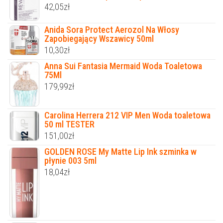
42,05
zł
Anida Sora Protect Aerozol Na Włosy
Zapobiegający Wszawicy 50ml
10,30
zł
Anna Sui Fantasia Mermaid Woda Toaletowa
75Ml
179,99
zł
Carolina Herrera 212 VIP Men Woda toaletowa
50 ml TESTER
151,00
zł
GOLDEN ROSE My Matte Lip Ink szminka w
płynie 003 5ml
18,04
zł