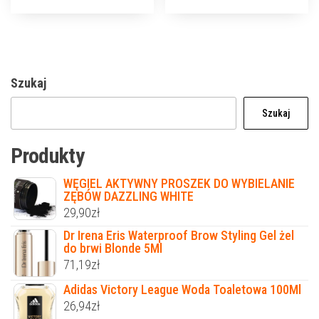
Szukaj
Szukaj
Produkty
WĘGIEL AKTYWNY PROSZEK DO WYBIELANIE
ZĘBÓW DAZZLING WHITE
29,90
zł
Dr Irena Eris Waterproof Brow Styling Gel żel
do brwi Blonde 5Ml
71,19
zł
Adidas Victory League Woda Toaletowa 100Ml
26,94
zł