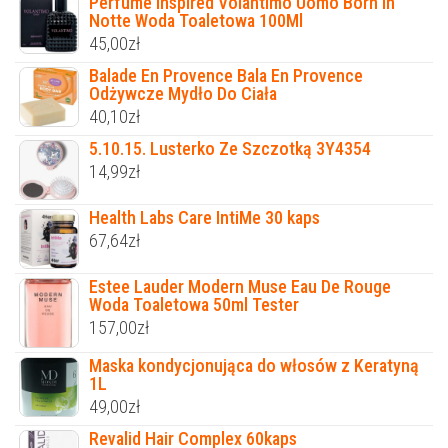
Perfume Inspired Volantimo Uomo Born In
Notte Woda Toaletowa 100Ml
45,00
zł
Balade En Provence Bala En Provence
Odżywcze Mydło Do Ciała
40,10
zł
5.10.15. Lusterko Ze Szczotką 3Y4354
14,99
zł
Health Labs Care IntiMe 30 kaps
67,64
zł
Estee Lauder Modern Muse Eau De Rouge
Woda Toaletowa 50ml Tester
157,00
zł
Maska kondycjonująca do włosów z Keratyną
1L
49,00
zł
Revalid Hair Complex 60kaps