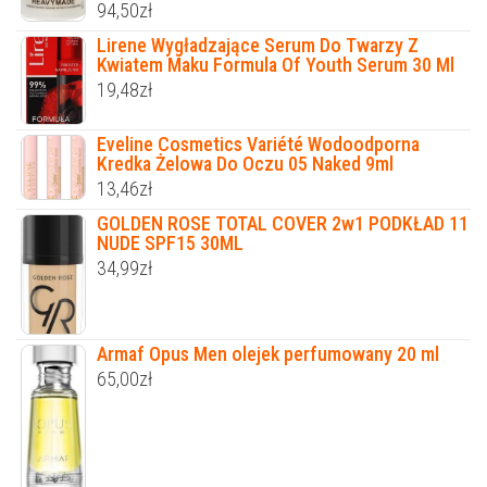
94,50
zł
Lirene Wygładzające Serum Do Twarzy Z
Kwiatem Maku Formula Of Youth Serum 30 Ml
19,48
zł
Eveline Cosmetics Variété Wodoodporna
Kredka Żelowa Do Oczu 05 Naked 9ml
13,46
zł
GOLDEN ROSE TOTAL COVER 2w1 PODKŁAD 11
NUDE SPF15 30ML
34,99
zł
Armaf Opus Men olejek perfumowany 20 ml
65,00
zł