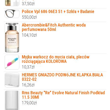
37,50
zł
Police Vpl 686 06E3 51 + Szkła + Badanie
550,00
zł
Abercrombie&Fitch Authentic woda
perfumowana 50ml
104,10
zł
Myjka warkocz do mycia ciała, pleców
rozciągająca KOLOROWA
10,37
zł
HERMES GNIAZDO PODWóJNE KLAPKA BIAŁA
0322-02
16,26
zł
Rms Beauty "Re" Evolve Natural Finish Podkład
11.5 30Ml
179,00
zł